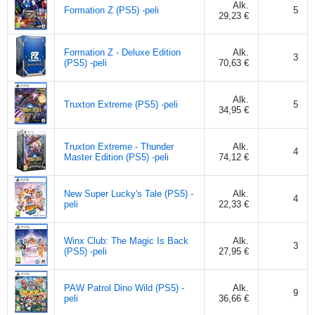
Alk.
Formation Z (PS5) -peli
5
29,23 €
Formation Z - Deluxe Edition
Alk.
3
(PS5) -peli
70,63 €
Alk.
Truxton Extreme (PS5) -peli
5
34,95 €
Truxton Extreme - Thunder
Alk.
4
Master Edition (PS5) -peli
74,12 €
New Super Lucky's Tale (PS5) -
Alk.
4
peli
22,33 €
Winx Club: The Magic Is Back
Alk.
3
(PS5) -peli
27,95 €
PAW Patrol Dino Wild (PS5) -
Alk.
9
peli
36,66 €