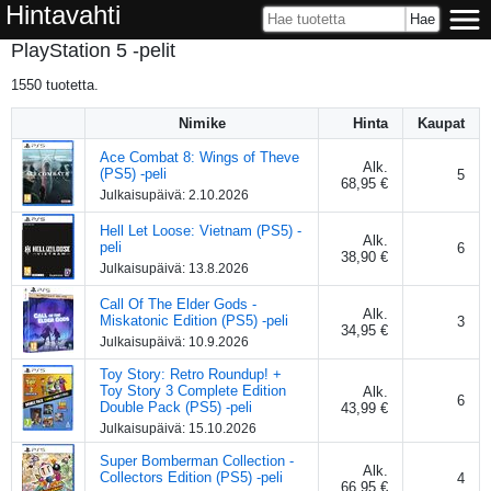
Hintavahti
PlayStation 5 -pelit
1550
tuotetta.
Nimike
Hinta
Kaupat
Ace Combat 8: Wings of Theve
Alk.
(PS5) -peli
5
68,95 €
Julkaisupäivä:
2.10.2026
Hell Let Loose: Vietnam (PS5) -
Alk.
peli
6
38,90 €
Julkaisupäivä:
13.8.2026
Call Of The Elder Gods -
Alk.
Miskatonic Edition (PS5) -peli
3
34,95 €
Julkaisupäivä:
10.9.2026
Toy Story: Retro Roundup! +
Toy Story 3 Complete Edition
Alk.
6
Double Pack (PS5) -peli
43,99 €
Julkaisupäivä:
15.10.2026
Super Bomberman Collection -
Alk.
Collectors Edition (PS5) -peli
4
66,95 €