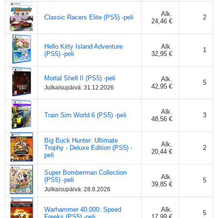
Alk.
Classic Racers Elite (PS5) -peli
2
24,46 €
Hello Kitty Island Adventure
Alk.
1
(PS5) -peli
32,95 €
Mortal Shell II (PS5) -peli
Alk.
5
42,95 €
Julkaisupäivä:
31.12.2026
Alk.
Train Sim World 6 (PS5) -peli
3
48,56 €
Big Buck Hunter: Ultimate
Alk.
Trophy - Deluxe Edition (PS5) -
2
20,44 €
peli
Super Bomberman Collection
Alk.
(PS5) -peli
5
39,85 €
Julkaisupäivä:
28.8.2026
Warhammer 40,000: Speed
Alk.
5
Freeks (PS5) -peli
17,99 €