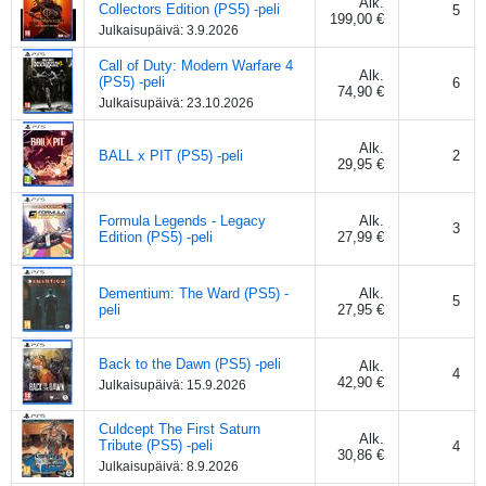
Alk.
Collectors Edition (PS5) -peli
5
199,00 €
Julkaisupäivä:
3.9.2026
Call of Duty: Modern Warfare 4
Alk.
(PS5) -peli
6
74,90 €
Julkaisupäivä:
23.10.2026
Alk.
BALL x PIT (PS5) -peli
2
29,95 €
Formula Legends - Legacy
Alk.
3
Edition (PS5) -peli
27,99 €
Dementium: The Ward (PS5) -
Alk.
5
peli
27,95 €
Back to the Dawn (PS5) -peli
Alk.
4
42,90 €
Julkaisupäivä:
15.9.2026
Culdcept The First Saturn
Alk.
Tribute (PS5) -peli
4
30,86 €
Julkaisupäivä:
8.9.2026