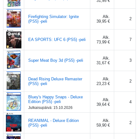
31,95 €
Firefighting Simulator: Ignite
Alk.
2
(PS5) -peli
39,95 €
Alk.
EA SPORTS: UFC 6 (PS5) -peli
7
73,99 €
Alk.
Super Meat Boy 3d (PS5) -peli
3
31,67 €
Dead Rising Deluxe Remaster
Alk.
2
(PS5) -peli
23,23 €
Bluey's Happy Snaps - Deluxe
Alk.
Edition (PS5) -peli
4
39,64 €
Julkaisupäivä:
15.10.2026
REANIMAL - Deluxe Edition
Alk.
2
(PS5) -peli
59,90 €