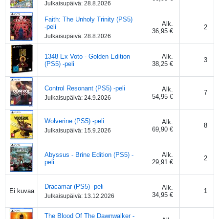
Julkaisupäivä:
28.8.2026
Faith: The Unholy Trinity (PS5)
Alk.
-peli
2
36,95 €
Julkaisupäivä:
28.8.2026
1348 Ex Voto - Golden Edition
Alk.
3
(PS5) -peli
38,25 €
Control Resonant (PS5) -peli
Alk.
7
54,95 €
Julkaisupäivä:
24.9.2026
Wolverine (PS5) -peli
Alk.
8
69,90 €
Julkaisupäivä:
15.9.2026
Abyssus - Brine Edition (PS5) -
Alk.
2
peli
29,91 €
Dracamar (PS5) -peli
Alk.
1
Ei kuvaa
34,95 €
Julkaisupäivä:
13.12.2026
The Blood Of The Dawnwalker -