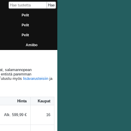
Pelit
Pelit
Pelit
Amiibo
ikat, salamannopean
a entistä paremman
. Tutustu myös
lisävarusteisiin
ja
Hinta
Kaupat
Alk.
599,99 €
16