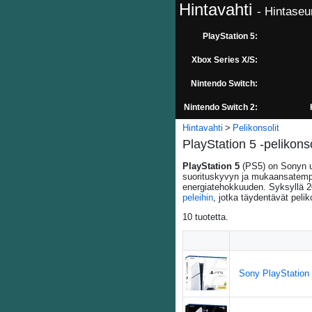
Hintavahti
- Hintaseu
PlayStation 5:
Xbox Series X/S:
Nintendo Switch:
Nintendo Switch 2:
Hintavahti
Pelikonsolit
PlayStation 5 -pelikonso
PlayStation 5
(PS5) on Sonyn uu
suorituskyvyn ja mukaansatempa
energiatehokkuuden. Syksyllä 20
peleihin
, jotka täydentävät peli
10
tuotetta.
Sony PlayStation 