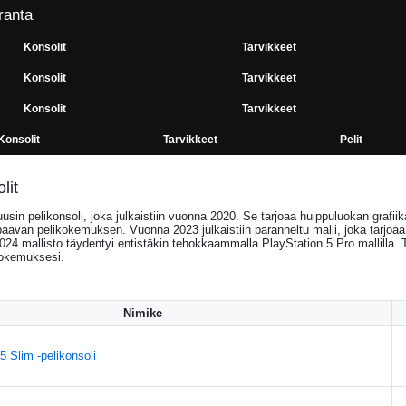
ranta
Konsolit
Tarvikkeet
Konsolit
Tarvikkeet
Konsolit
Tarvikkeet
Konsolit
Tarvikkeet
Pelit
lit
sin pelikonsoli, joka julkaistiin vuonna 2020. Se tarjoaa huippuluokan grafi
avan pelikokemuksen. Vuonna 2023 julkaistiin paranneltu malli, joka tarjoa
24 mallisto täydentyi entistäkin tehokkaammalla PlayStation 5 Pro mallilla
kokemuksesi.
Nimike
5 Slim -pelikonsoli