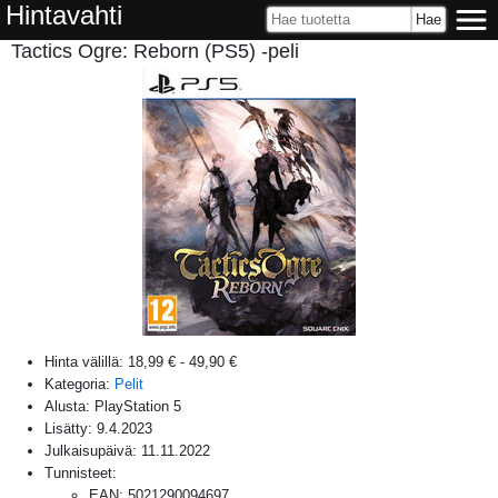
Hintavahti
Tactics Ogre: Reborn (PS5) -peli
Hinta välillä:
18,99 €
-
49,90 €
Kategoria:
Pelit
Alusta:
PlayStation 5
Lisätty:
9.4.2023
Julkaisupäivä:
11.11.2022
Tunnisteet:
EAN
:
5021290094697