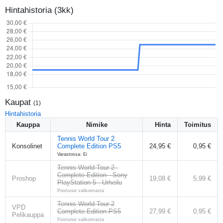
Hintahistoria (3kk)
Kaupat
(
1
)
Hintahistoria
Kauppa
Nimike
Hinta
Toimitus
Tennis World Tour 2
Konsolinet
Complete Edition PS5
24,95 €
0,95 €
Varastossa: Ei
Tennis World Tour 2 -
Complete Edition - Sony
Proshop
19,08 €
5,99 €
PlayStation 5 - Urheilu
Poistunut valikoimasta
Tennis World Tour 2
VPD
Complete Edition PS5
27,99 €
0,95 €
Pelikauppa
Poistunut valikoimasta