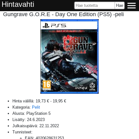
Hintavahti
Gungrave G.O.R.E - Day One Edition (PS5) -peli
Hinta välillä:
19,73 €
-
19,95 €
Kategoria:
Pelit
Alusta:
PlayStation 5
Lisätty:
24.6.2023
Julkaisupäivä:
22.11.2022
Tunnisteet:
EAN
:
4020628631253