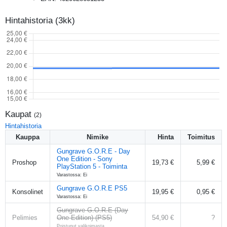
Hintahistoria (3kk)
Kaupat
(
2
)
Hintahistoria
Kauppa
Nimike
Hinta
Toimitus
Gungrave G.O.R.E - Day
One Edition - Sony
Proshop
19,73 €
5,99 €
PlayStation 5 - Toiminta
Varastossa: Ei
Gungrave G.O.R.E PS5
Konsolinet
19,95 €
0,95 €
Varastossa: Ei
Gungrave G.O.R.E (Day
Pelimies
One Edition) (PS5)
54,90 €
?
Poistunut valikoimasta