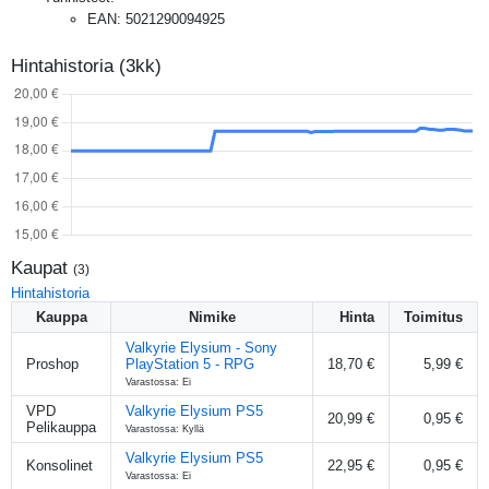
EAN
:
5021290094925
Hintahistoria (3kk)
Kaupat
(
3
)
Hintahistoria
Kauppa
Nimike
Hinta
Toimitus
Valkyrie Elysium - Sony
Proshop
PlayStation 5 - RPG
18,70 €
5,99 €
Varastossa: Ei
VPD
Valkyrie Elysium PS5
20,99 €
0,95 €
Pelikauppa
Varastossa: Kyllä
Valkyrie Elysium PS5
Konsolinet
22,95 €
0,95 €
Varastossa: Ei