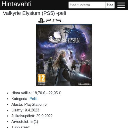
Hintavahti
Valkyrie Elysium (PS5) -peli
Hinta välillä:
18,70 €
-
22,95 €
Kategoria:
Pelit
Alusta:
PlayStation 5
Lisätty:
9.4.2023
Julkaisupäivä:
29.9.2022
Arvostelut:
5
(
1
)
Tunnisteet: