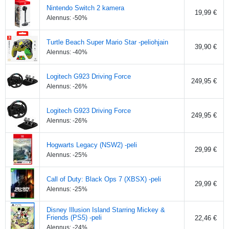
Nintendo Switch 2 kamera
19,99 €
Alennus:
-50
%
Turtle Beach Super Mario Star -peliohjain
39,90 €
Alennus:
-40
%
Logitech G923 Driving Force
249,95 €
Alennus:
-26
%
Logitech G923 Driving Force
249,95 €
Alennus:
-26
%
Hogwarts Legacy (NSW2) -peli
29,99 €
Alennus:
-25
%
Call of Duty: Black Ops 7 (XBSX) -peli
29,99 €
Alennus:
-25
%
Disney Illusion Island Starring Mickey &
Friends (PS5) -peli
22,46 €
Alennus:
-24
%