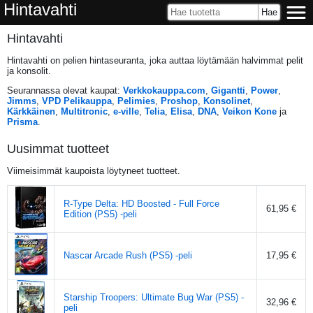
Hintavahti
Hintavahti
Hintavahti on pelien hintaseuranta, joka auttaa löytämään halvimmat pelit
ja konsolit.
Seurannassa olevat kaupat:
Verkkokauppa.com
,
Gigantti
,
Power
,
Jimms
,
VPD Pelikauppa
,
Pelimies
,
Proshop
,
Konsolinet
,
Kärkkäinen
,
Multitronic
,
e-ville
,
Telia
,
Elisa
,
DNA
,
Veikon Kone
ja
Prisma
.
Uusimmat tuotteet
Viimeisimmät kaupoista löytyneet tuotteet.
R-Type Delta: HD Boosted - Full Force
61,95 €
Edition (PS5) -peli
Nascar Arcade Rush (PS5) -peli
17,95 €
Starship Troopers: Ultimate Bug War (PS5) -
32,96 €
peli