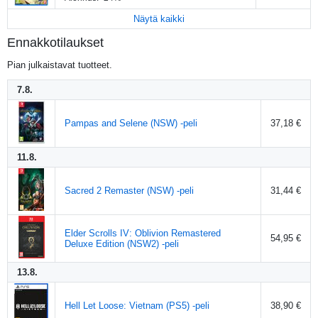
Näytä kaikki
Ennakkotilaukset
Pian julkaistavat tuotteet.
7.8.
Pampas and Selene (NSW) -peli
37,18 €
11.8.
Sacred 2 Remaster (NSW) -peli
31,44 €
Elder Scrolls IV: Oblivion Remastered
54,95 €
Deluxe Edition (NSW2) -peli
13.8.
Hell Let Loose: Vietnam (PS5) -peli
38,90 €