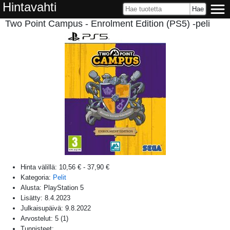
Hintavahti
Two Point Campus - Enrolment Edition (PS5) -peli
Hinta välillä:
10,56 €
-
37,90 €
Kategoria:
Pelit
Alusta:
PlayStation 5
Lisätty:
8.4.2023
Julkaisupäivä:
9.8.2022
Arvostelut:
5
(
1
)
Tunnisteet: