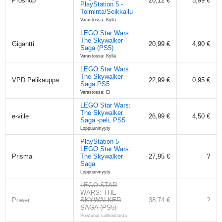
Proshop
20,12 €
5,99 €
PlayStation 5 -
Toiminta/Seikkailu
Varastossa: Kyllä
LEGO Star Wars
The Skywalker
Gigantti
20,99 €
4,90 €
Saga (PS5)
Varastossa: Kyllä
LEGO Star Wars
The Skywalker
VPD Pelikauppa
22,99 €
0,95 €
Saga PS5
Varastossa: Ei
LEGO Star Wars:
The Skywalker
e-ville
26,99 €
4,50 €
Saga -peli, PS5
Loppuunmyyty
PlayStation 5
LEGO Star Wars:
Prisma
The Skywalker
27,95 €
?
Saga
Loppuunmyyty
LEGO STAR
WARS: THE
Power
SKYWALKER
38,74 €
?
SAGA (PS5)
Poistunut valikoimasta