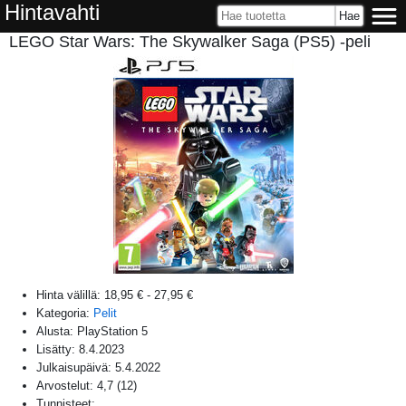
Hintavahti
LEGO Star Wars: The Skywalker Saga (PS5) -peli
Hinta välillä:
18,95 €
-
27,95 €
Kategoria:
Pelit
Alusta:
PlayStation 5
Lisätty:
8.4.2023
Julkaisupäivä:
5.4.2022
Arvostelut:
4,7
(
12
)
Tunnisteet: