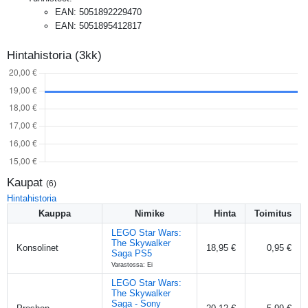
EAN
:
5051892229470
EAN
:
5051895412817
Hintahistoria (3kk)
Kaupat
(
6
)
Hintahistoria
Kauppa
Nimike
Hinta
Toimitus
LEGO Star Wars:
The Skywalker
Konsolinet
18,95 €
0,95 €
Saga PS5
Varastossa: Ei
LEGO Star Wars:
The Skywalker
Saga - Sony