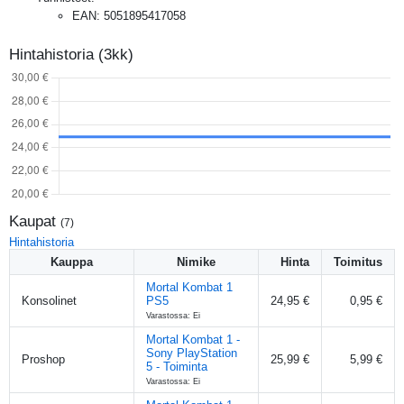
EAN
:
5051895417058
Hintahistoria (3kk)
Kaupat
(
7
)
Hintahistoria
Kauppa
Nimike
Hinta
Toimitus
Mortal Kombat 1
Konsolinet
PS5
24,95 €
0,95 €
Varastossa: Ei
Mortal Kombat 1 -
Sony PlayStation
Proshop
25,99 €
5,99 €
5 - Toiminta
Varastossa: Ei