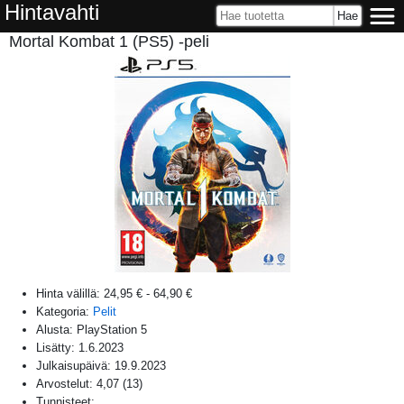
Hintavahti
Mortal Kombat 1 (PS5) -peli
Hinta välillä:
24,95 €
-
64,90 €
Kategoria:
Pelit
Alusta:
PlayStation 5
Lisätty:
1.6.2023
Julkaisupäivä:
19.9.2023
Arvostelut:
4,07
(
13
)
Tunnisteet: