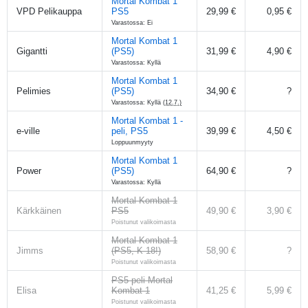
Mortal Kombat 1
VPD Pelikauppa
PS5
29,99 €
0,95 €
Varastossa: Ei
Mortal Kombat 1
Gigantti
(PS5)
31,99 €
4,90 €
Varastossa: Kyllä
Mortal Kombat 1
Pelimies
(PS5)
34,90 €
?
Varastossa: Kyllä
(12.7.)
Mortal Kombat 1 -
e-ville
peli, PS5
39,99 €
4,50 €
Loppuunmyyty
Mortal Kombat 1
Power
(PS5)
64,90 €
?
Varastossa: Kyllä
Mortal Kombat 1
Kärkkäinen
PS5
49,90 €
3,90 €
Poistunut valikoimasta
Mortal Kombat 1
Jimms
(PS5, K-18!)
58,90 €
?
Poistunut valikoimasta
PS5-peli Mortal
Elisa
Kombat 1
41,25 €
5,99 €
Poistunut valikoimasta