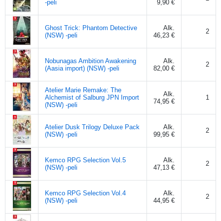
-peli
9,90 €
Ghost Trick: Phantom Detective
Alk.
2
(NSW) -peli
46,23 €
Nobunagas Ambition Awakening
Alk.
2
(Aasia import) (NSW) -peli
82,00 €
Atelier Marie Remake: The
Alk.
Alchemist of Salburg JPN Import
1
74,95 €
(NSW) -peli
Atelier Dusk Trilogy Deluxe Pack
Alk.
2
(NSW) -peli
99,95 €
Kemco RPG Selection Vol.5
Alk.
2
(NSW) -peli
47,13 €
Kemco RPG Selection Vol.4
Alk.
2
(NSW) -peli
44,95 €