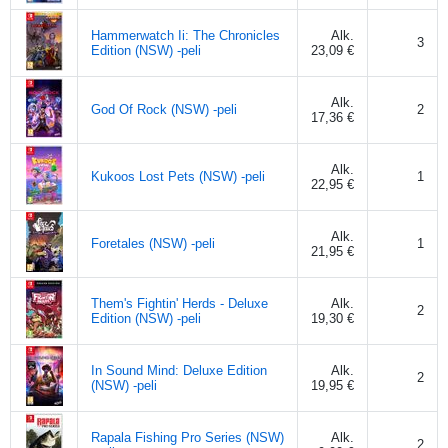
Hammerwatch Ii: The Chronicles
Alk.
3
Edition (NSW) -peli
23,09 €
Alk.
God Of Rock (NSW) -peli
2
17,36 €
Alk.
Kukoos Lost Pets (NSW) -peli
1
22,95 €
Alk.
Foretales (NSW) -peli
1
21,95 €
Them's Fightin' Herds - Deluxe
Alk.
2
Edition (NSW) -peli
19,30 €
In Sound Mind: Deluxe Edition
Alk.
2
(NSW) -peli
19,95 €
Rapala Fishing Pro Series (NSW)
Alk.
2