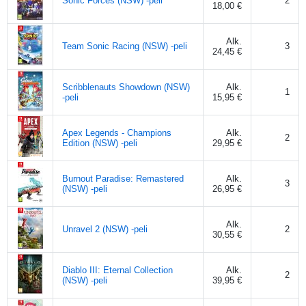
Sonic Forces (NSW) -peli
2
18,00 €
Alk.
Team Sonic Racing (NSW) -peli
3
24,45 €
Scribblenauts Showdown (NSW)
Alk.
1
-peli
15,95 €
Apex Legends - Champions
Alk.
2
Edition (NSW) -peli
29,95 €
Burnout Paradise: Remastered
Alk.
3
(NSW) -peli
26,95 €
Alk.
Unravel 2 (NSW) -peli
2
30,55 €
Diablo III: Eternal Collection
Alk.
2
(NSW) -peli
39,95 €