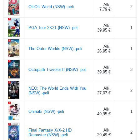
Alk.
OlliOlli World (NSW) -peli
2
7,79 €
Alk.
PGA Tour 2K21 (NSW) -peli
1
39,95 €
Alk.
The Outer Worlds (NSW) -peli
1
26,95 €
Alk.
Octopath Traveler II (NSW) -peli
3
39,95 €
NEO: The World Ends With You
Alk.
2
(NSW) -peli
27,07 €
Alk.
Oninaki (NSW) -peli
1
49,95 €
Final Fantasy X/X-2 HD
Alk.
2
Remaster (NSW) -peli
29,49 €