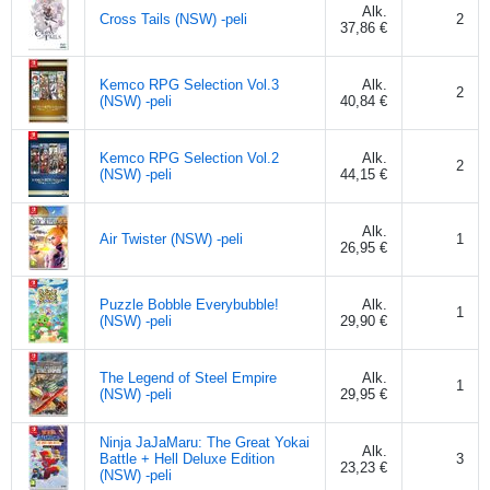
Alk.
Cross Tails (NSW) -peli
2
37,86 €
Kemco RPG Selection Vol.3
Alk.
2
(NSW) -peli
40,84 €
Kemco RPG Selection Vol.2
Alk.
2
(NSW) -peli
44,15 €
Alk.
Air Twister (NSW) -peli
1
26,95 €
Puzzle Bobble Everybubble!
Alk.
1
(NSW) -peli
29,90 €
The Legend of Steel Empire
Alk.
1
(NSW) -peli
29,95 €
Ninja JaJaMaru: The Great Yokai
Alk.
Battle + Hell Deluxe Edition
3
23,23 €
(NSW) -peli