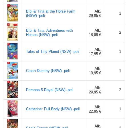
Bibi & Tina at the Horse Farm
Alk.
1
(NSW) -peli
29,85 €
Bibi & Tina: Adventures with
Alk.
2
Horses (NSW) -peli
18,89 €
Alk.
Tales of Tiny Planet (NSW) -peli
1
17,95 €
Alk.
Crash Dummy (NSW) -peli
1
19,95 €
Alk.
Persona 5 Royal (NSW) -peli
2
29,95 €
Alk.
Catherine: Full Body (NSW) -peli
1
22,95 €
Alk.