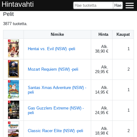
Hintavahti
Pelit
3877
tuotetta.
Nimike
Hinta
Kaupat
Alk.
Hentai vs. Evil (NSW) -peli
1
38,90 €
Alk.
Mozart Requiem (NSW) -peli
2
29,95 €
Santas Xmas Adventure (NSW) -
Alk.
1
peli
14,95 €
Gas Guzzlers Extreme (NSW) -
Alk.
1
peli
24,95 €
Alk.
Classic Racer Elite (NSW) -peli
2
18,98 €