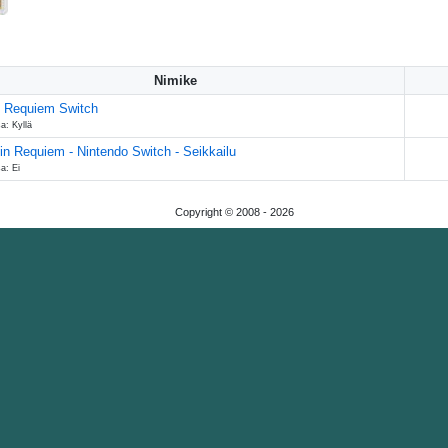
Nimike
 Requiem Switch
a: Kyllä
in Requiem - Nintendo Switch - Seikkailu
a: Ei
Copyright © 2008 -
2026