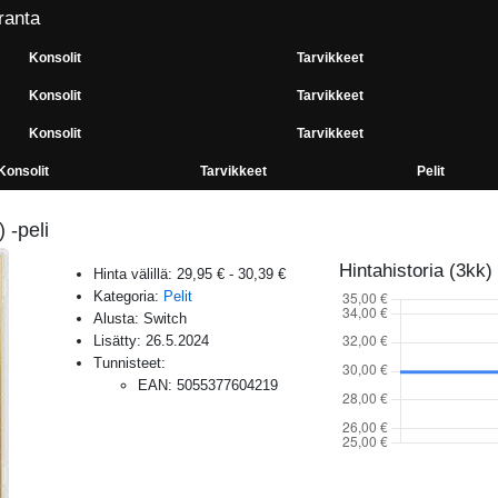
ranta
Konsolit
Tarvikkeet
Konsolit
Tarvikkeet
Konsolit
Tarvikkeet
Konsolit
Tarvikkeet
Pelit
-peli
Hintahistoria (3kk)
Hinta välillä:
29,95 €
-
30,39 €
Kategoria:
Pelit
Alusta:
Switch
Lisätty:
26.5.2024
Tunnisteet:
EAN
:
5055377604219