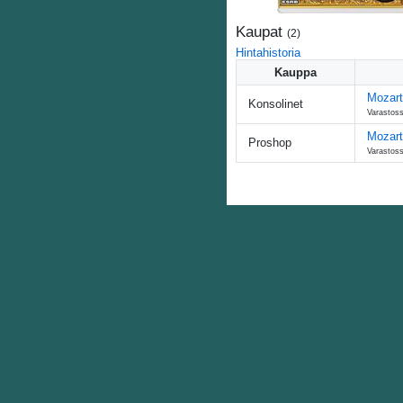
Kaupat
(
2
)
Hintahistoria
Kauppa
Mozart
Konsolinet
Varastoss
Mozart
Proshop
Varastoss