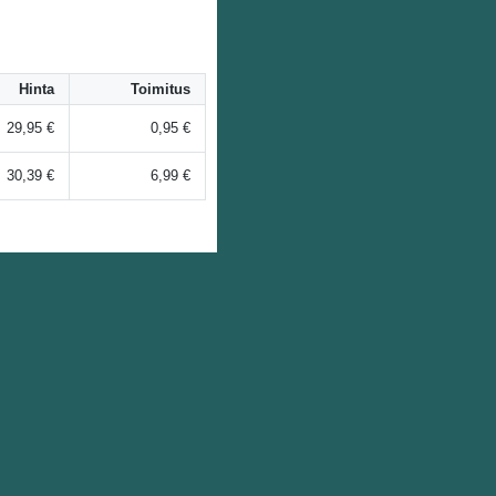
Hinta
Toimitus
29,95 €
0,95 €
30,39 €
6,99 €