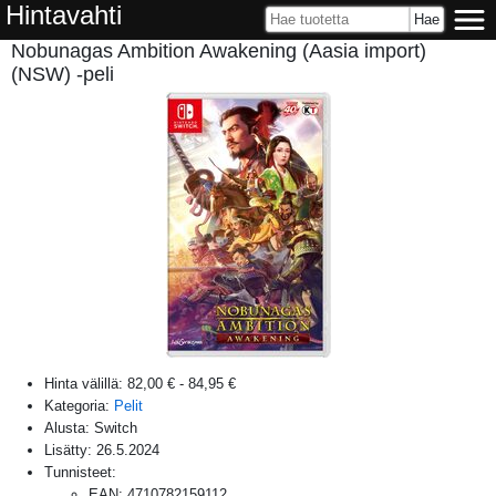
Hintavahti
Nobunagas Ambition Awakening (Aasia import)
(NSW) -peli
Hinta välillä:
82,00 €
-
84,95 €
Kategoria:
Pelit
Alusta:
Switch
Lisätty:
26.5.2024
Tunnisteet:
EAN
:
4710782159112