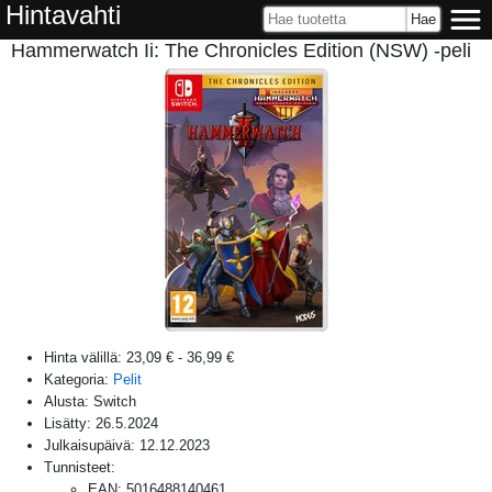
Hintavahti
Hammerwatch Ii: The Chronicles Edition (NSW) -peli
Hinta välillä:
23,09 €
-
36,99 €
Kategoria:
Pelit
Alusta:
Switch
Lisätty:
26.5.2024
Julkaisupäivä:
12.12.2023
Tunnisteet:
EAN
:
5016488140461