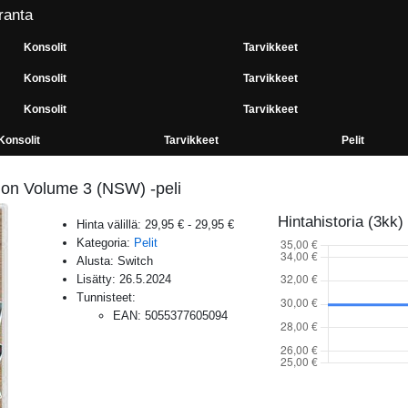
ranta
Konsolit
Tarvikkeet
Konsolit
Tarvikkeet
Konsolit
Tarvikkeet
Konsolit
Tarvikkeet
Pelit
ion Volume 3 (NSW) -peli
Hintahistoria (3kk)
Hinta välillä:
29,95 €
-
29,95 €
Kategoria:
Pelit
Alusta:
Switch
Lisätty:
26.5.2024
Tunnisteet:
EAN
:
5055377605094