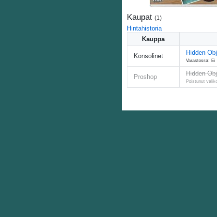
Kaupat
(
1
)
Hintahistoria
Kauppa
Hidden Obj
Konsolinet
Varastossa: Ei
Hidden Obj
Proshop
Poistunut vali