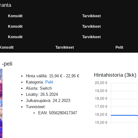
ranta
Konsolit
Tarvikkeet
Konsolit
Tarvikkeet
Konsolit
Tarvikkeet
Konsolit
Tarvikkeet
Pelit
-peli
Hintahistoria (3kk)
Hinta välillä:
15,94 €
-
22,95 €
Kategoria:
Pelit
Alusta:
Switch
Lisätty:
26.5.2024
Julkaisupäivä:
24.2.2023
Tunnisteet:
EAN
:
5056280417347