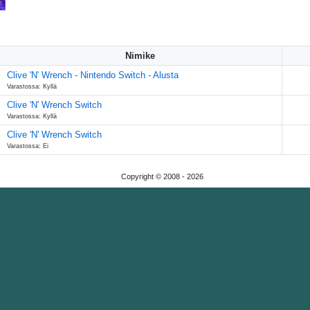
Nimike
Clive 'N' Wrench - Nintendo Switch - Alusta
Varastossa: Kyllä
Clive 'N' Wrench Switch
Varastossa: Kyllä
Clive 'N' Wrench Switch
Varastossa: Ei
Copyright © 2008 -
2026