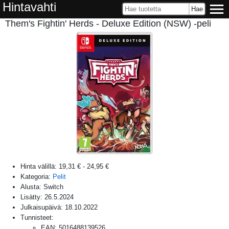
Hintavahti
Them's Fightin' Herds - Deluxe Edition (NSW) -peli
Hinta välillä:
19,31 €
-
24,95 €
Kategoria:
Pelit
Alusta:
Switch
Lisätty:
26.5.2024
Julkaisupäivä:
18.10.2022
Tunnisteet:
EAN
:
5016488139526