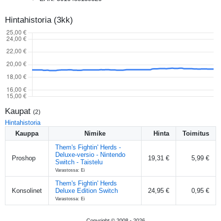
Hintahistoria (3kk)
Kaupat
(
2
)
Hintahistoria
Kauppa
Nimike
Hinta
Toimitus
Them's Fightin' Herds -
Deluxe-versio - Nintendo
Proshop
19,31 €
5,99 €
Switch - Taistelu
Varastossa: Ei
Them's Fightin' Herds
Konsolinet
Deluxe Edition Switch
24,95 €
0,95 €
Varastossa: Ei
Copyright © 2008 -
2026