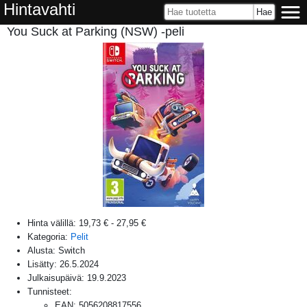
Hintavahti
You Suck at Parking (NSW) -peli
Hinta välillä:
19,73 €
-
27,95 €
Kategoria:
Pelit
Alusta:
Switch
Lisätty:
26.5.2024
Julkaisupäivä:
19.9.2023
Tunnisteet:
EAN
:
5056208817556