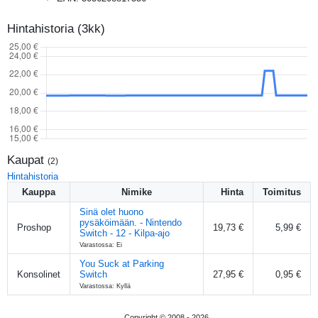
Hintahistoria (3kk)
Kaupat
(
2
)
Hintahistoria
Kauppa
Nimike
Hinta
Toimitus
Sinä olet huono
pysäköimään. - Nintendo
Proshop
19,73 €
5,99 €
Switch - 12 - Kilpa-ajo
Varastossa: Ei
You Suck at Parking
Konsolinet
Switch
27,95 €
0,95 €
Varastossa: Kyllä
Copyright © 2008 -
2026