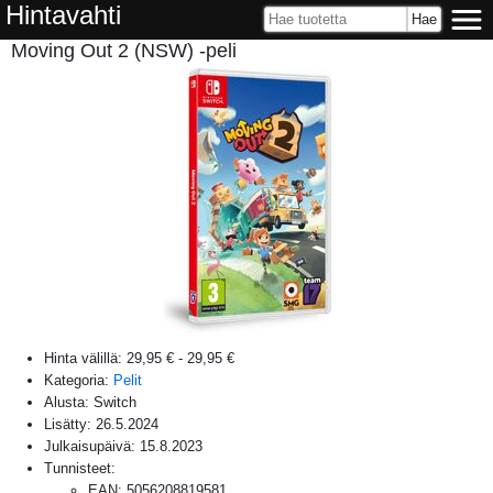
Hintavahti
Moving Out 2 (NSW) -peli
Hinta välillä:
29,95 €
-
29,95 €
Kategoria:
Pelit
Alusta:
Switch
Lisätty:
26.5.2024
Julkaisupäivä:
15.8.2023
Tunnisteet:
EAN
:
5056208819581