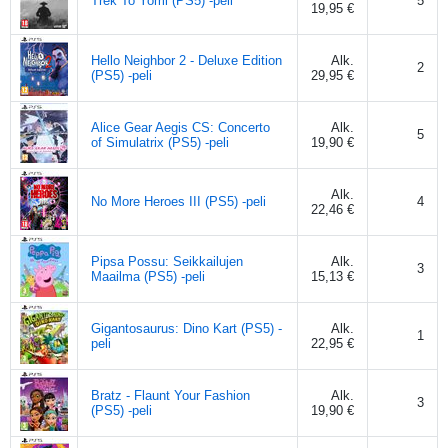
Trek To Yomi (PS5) -peli
5
19,95 €
Hello Neighbor 2 - Deluxe Edition
Alk.
2
(PS5) -peli
29,95 €
Alice Gear Aegis CS: Concerto
Alk.
5
of Simulatrix (PS5) -peli
19,90 €
Alk.
No More Heroes III (PS5) -peli
4
22,46 €
Pipsa Possu: Seikkailujen
Alk.
3
Maailma (PS5) -peli
15,13 €
Gigantosaurus: Dino Kart (PS5) -
Alk.
1
peli
22,95 €
Bratz - Flaunt Your Fashion
Alk.
3
(PS5) -peli
19,90 €