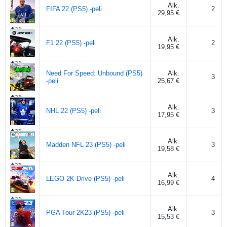
Alk.
FIFA 22 (PS5) -peli
2
29,95 €
Alk.
F1 22 (PS5) -peli
2
19,95 €
Need For Speed: Unbound (PS5)
Alk.
3
-peli
25,67 €
Alk.
NHL 22 (PS5) -peli
3
17,95 €
Alk.
Madden NFL 23 (PS5) -peli
3
19,58 €
Alk.
LEGO 2K Drive (PS5) -peli
4
16,99 €
Alk.
PGA Tour 2K23 (PS5) -peli
3
15,53 €