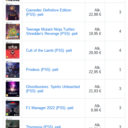
Gamedec Definitive Edition
Alk.
3
(PS5) -peli
22,88 €
Teenage Mutant Ninja Turtles:
Alk.
4
Shredder's Revenge (PS5) -peli
19,95 €
Alk.
Cult of the Lamb (PS5) -peli
4
29,90 €
Alk.
Prodeus (PS5) -peli
1
22,95 €
Ghostbusters: Spirits Unleashed
Alk.
3
(PS5) -peli
21,83 €
Alk.
F1 Manager 2022 (PS5) -peli
3
9,99 €
Alk.
Thymesia (PS5) -peli
3