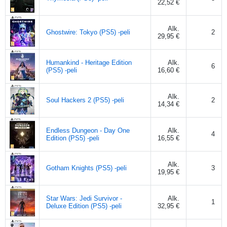
22,52 €
Alk.
Ghostwire: Tokyo (PS5) -peli
2
29,95 €
Humankind - Heritage Edition
Alk.
6
(PS5) -peli
16,60 €
Alk.
Soul Hackers 2 (PS5) -peli
2
14,34 €
Endless Dungeon - Day One
Alk.
4
Edition (PS5) -peli
16,55 €
Alk.
Gotham Knights (PS5) -peli
3
19,95 €
Star Wars: Jedi Survivor -
Alk.
1
Deluxe Edition (PS5) -peli
32,95 €