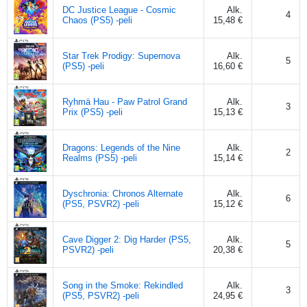
DC Justice League - Cosmic
Alk.
4
Chaos (PS5) -peli
15,48 €
Star Trek Prodigy: Supernova
Alk.
5
(PS5) -peli
16,60 €
Ryhmä Hau - Paw Patrol Grand
Alk.
3
Prix (PS5) -peli
15,13 €
Dragons: Legends of the Nine
Alk.
2
Realms (PS5) -peli
15,14 €
Dyschronia: Chronos Alternate
Alk.
6
(PS5, PSVR2) -peli
15,12 €
Cave Digger 2: Dig Harder (PS5,
Alk.
5
PSVR2) -peli
20,38 €
Song in the Smoke: Rekindled
Alk.
3
(PS5, PSVR2) -peli
24,95 €