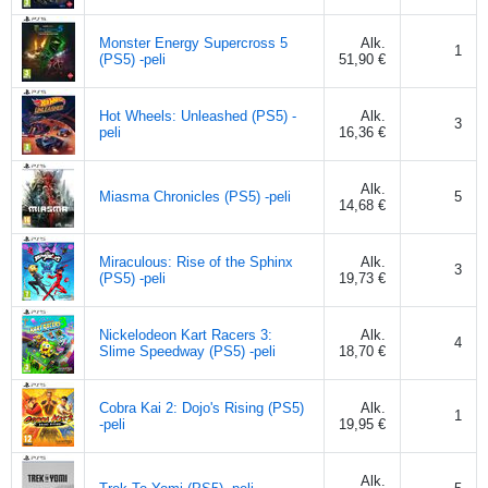
Monster Energy Supercross 5
Alk.
1
(PS5) -peli
51,90 €
Hot Wheels: Unleashed (PS5) -
Alk.
3
peli
16,36 €
Alk.
Miasma Chronicles (PS5) -peli
5
14,68 €
Miraculous: Rise of the Sphinx
Alk.
3
(PS5) -peli
19,73 €
Nickelodeon Kart Racers 3:
Alk.
4
Slime Speedway (PS5) -peli
18,70 €
Cobra Kai 2: Dojo's Rising (PS5)
Alk.
1
-peli
19,95 €
Alk.