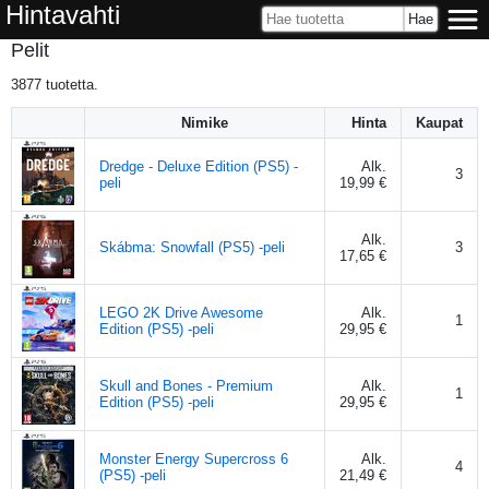
Hintavahti
Pelit
3877
tuotetta.
Nimike
Hinta
Kaupat
Dredge - Deluxe Edition (PS5) -
Alk.
3
peli
19,99 €
Alk.
Skábma: Snowfall (PS5) -peli
3
17,65 €
LEGO 2K Drive Awesome
Alk.
1
Edition (PS5) -peli
29,95 €
Skull and Bones - Premium
Alk.
1
Edition (PS5) -peli
29,95 €
Monster Energy Supercross 6
Alk.
4
(PS5) -peli
21,49 €