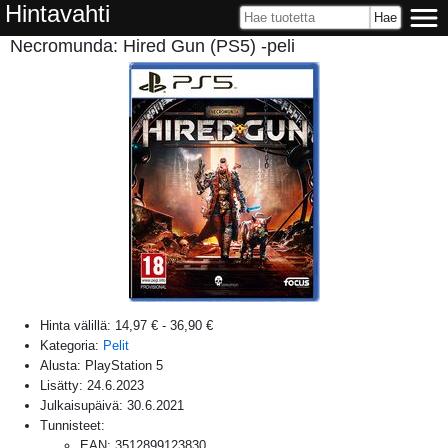
Hintavahti
Necromunda: Hired Gun (PS5) -peli
Hinta välillä:
14,97 €
-
36,90 €
Kategoria:
Pelit
Alusta:
PlayStation 5
Lisätty:
24.6.2023
Julkaisupäivä:
30.6.2021
Tunnisteet:
EAN
:
3512899123830