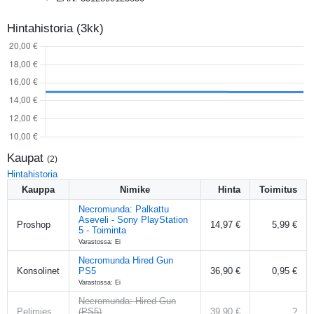
Hintahistoria (3kk)
Kaupat
(
2
)
Hintahistoria
Kauppa
Nimike
Hinta
Toimitus
Necromunda: Palkattu
Aseveli - Sony PlayStation
Proshop
14,97 €
5,99 €
5 - Toiminta
Varastossa: Ei
Necromunda Hired Gun
Konsolinet
PS5
36,90 €
0,95 €
Varastossa: Ei
Necromunda: Hired Gun
Pelimies
(PS5)
39,90 €
?