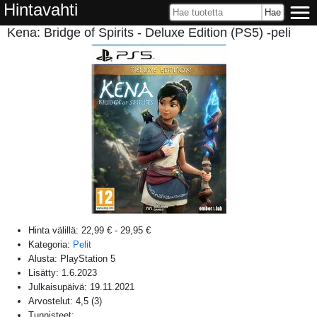
Hintavahti
Kena: Bridge of Spirits - Deluxe Edition (PS5) -peli
Hinta välillä:
22,99 €
-
29,95 €
Kategoria:
Pelit
Alusta:
PlayStation 5
Lisätty:
1.6.2023
Julkaisupäivä:
19.11.2021
Arvostelut:
4,5
(
3
)
Tunnisteet: