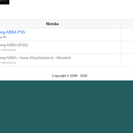
Nimike
Sing ABBA PS5
a: Ei
Sing ABBA (PS5)
 valikoimasta
Sing ABBA - Sony PlayStation 5 - Musiikki
 valikoimasta
Copyright © 2008 -
2026