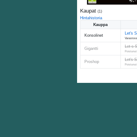
Kaupat
(
1
)
Hintahistoria
Kauppa
Let's 
Konsolinet
Varastoss
Let s 
Gigantti
Poistunut
Let's 
Proshop
Poistunut