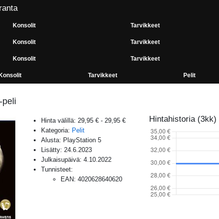
ranta
Konsolit
Tarvikkeet
Konsolit
Tarvikkeet
Konsolit
Tarvikkeet
Konsolit
Tarvikkeet
Pelit
-peli
Hintahistoria (3kk)
Hinta välillä:
29,95 €
-
29,95 €
Kategoria:
Pelit
Alusta:
PlayStation 5
Lisätty:
24.6.2023
Julkaisupäivä:
4.10.2022
Tunnisteet:
EAN
:
4020628640620