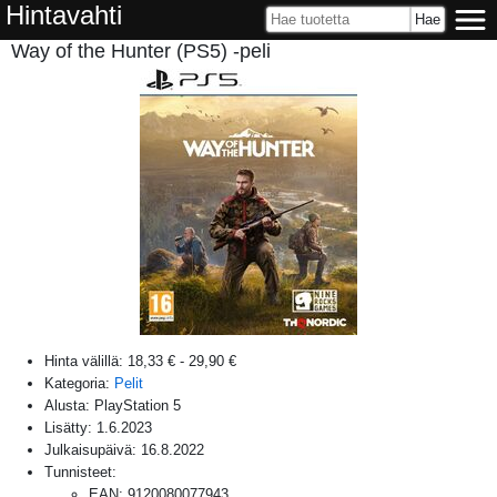
Hintavahti
Way of the Hunter (PS5) -peli
Hinta välillä:
18,33 €
-
29,90 €
Kategoria:
Pelit
Alusta:
PlayStation 5
Lisätty:
1.6.2023
Julkaisupäivä:
16.8.2022
Tunnisteet:
EAN
:
9120080077943