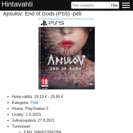
Hintavahti
Apsulov: End of Gods (PS5) -peli
Hinta välillä:
19,13 €
-
29,90 €
Kategoria:
Pelit
Alusta:
PlayStation 5
Lisätty:
1.6.2023
Julkaisupäivä:
27.8.2021
Tunnisteet:
EAN
:
5060522097204