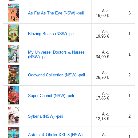
Alk.
As Far As The Eye (NSW) -peli
3
16,60 €
Alk.
Blazing Beaks (NSW) -peli
1
19,95 €
My Universe: Doctors & Nurses
Alk.
1
(NSW) -peli
34,90 €
Alk.
Oddworld Collection (NSW) -peli
2
26,70 €
Alk.
Super Chariot (NSW) -peli
1
17,85 €
Alk.
Syberia (NSW) -peli
2
12,13 €
Asterix & Obelix XXL 3 (NSW) -
Alk.
1