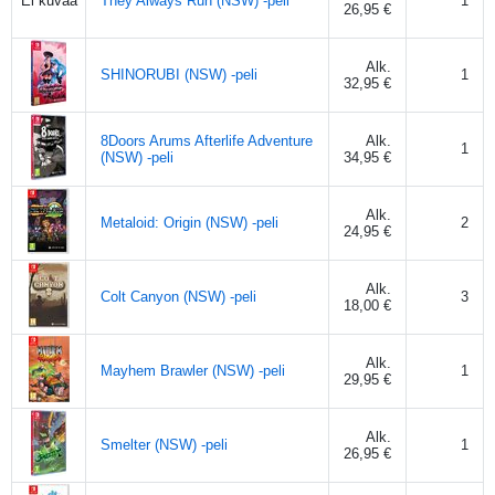
They Always Run (NSW) -peli
1
Ei kuvaa
26,95 €
Alk.
SHINORUBI (NSW) -peli
1
32,95 €
8Doors Arums Afterlife Adventure
Alk.
1
(NSW) -peli
34,95 €
Alk.
Metaloid: Origin (NSW) -peli
2
24,95 €
Alk.
Colt Canyon (NSW) -peli
3
18,00 €
Alk.
Mayhem Brawler (NSW) -peli
1
29,95 €
Alk.
Smelter (NSW) -peli
1
26,95 €