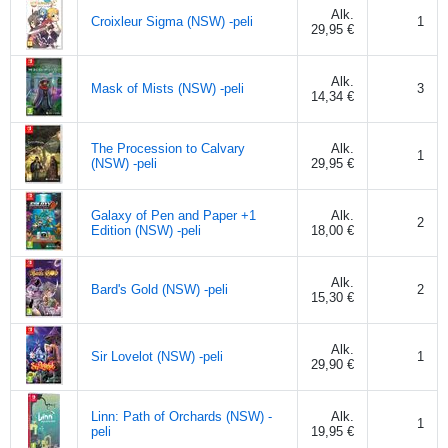
Alk.
Croixleur Sigma (NSW) -peli
1
29,95 €
Alk.
Mask of Mists (NSW) -peli
3
14,34 €
The Procession to Calvary
Alk.
1
(NSW) -peli
29,95 €
Galaxy of Pen and Paper +1
Alk.
2
Edition (NSW) -peli
18,00 €
Alk.
Bard's Gold (NSW) -peli
2
15,30 €
Alk.
Sir Lovelot (NSW) -peli
1
29,90 €
Linn: Path of Orchards (NSW) -
Alk.
1
peli
19,95 €