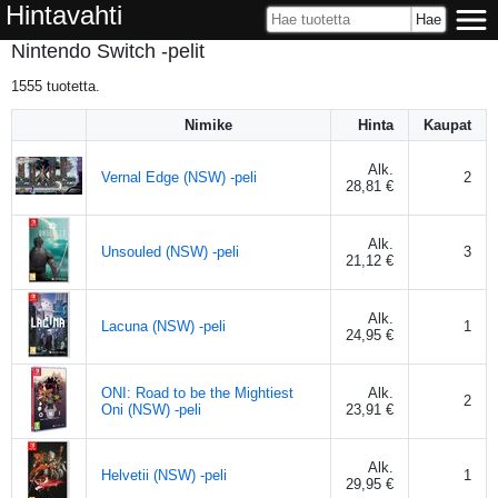
Hintavahti
Nintendo Switch -pelit
1555
tuotetta.
Nimike
Hinta
Kaupat
Alk.
Vernal Edge (NSW) -peli
2
28,81 €
Alk.
Unsouled (NSW) -peli
3
21,12 €
Alk.
Lacuna (NSW) -peli
1
24,95 €
ONI: Road to be the Mightiest
Alk.
2
Oni (NSW) -peli
23,91 €
Alk.
Helvetii (NSW) -peli
1
29,95 €