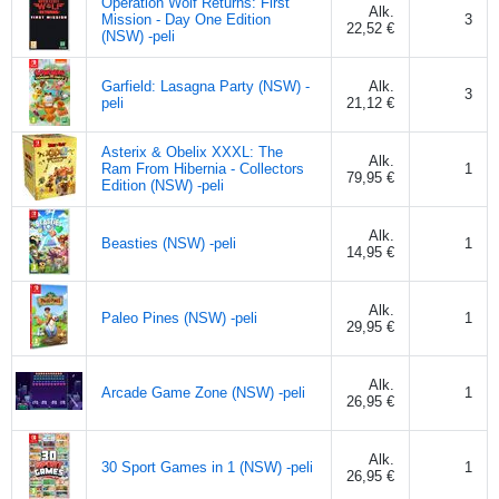
Operation Wolf Returns: First
Alk.
Mission - Day One Edition
3
22,52 €
(NSW) -peli
Garfield: Lasagna Party (NSW) -
Alk.
3
peli
21,12 €
Asterix & Obelix XXXL: The
Alk.
Ram From Hibernia - Collectors
1
79,95 €
Edition (NSW) -peli
Alk.
Beasties (NSW) -peli
1
14,95 €
Alk.
Paleo Pines (NSW) -peli
1
29,95 €
Alk.
Arcade Game Zone (NSW) -peli
1
26,95 €
Alk.
30 Sport Games in 1 (NSW) -peli
1
26,95 €