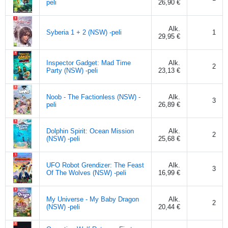
peli
26,90 €
Alk.
Syberia 1 + 2 (NSW) -peli
1
29,95 €
Inspector Gadget: Mad Time
Alk.
2
Party (NSW) -peli
23,13 €
Noob - The Factionless (NSW) -
Alk.
3
peli
26,89 €
Dolphin Spirit: Ocean Mission
Alk.
2
(NSW) -peli
25,68 €
UFO Robot Grendizer: The Feast
Alk.
3
Of The Wolves (NSW) -peli
16,99 €
My Universe - My Baby Dragon
Alk.
2
(NSW) -peli
20,44 €