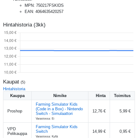
MPN
:
750217FSKIDS
EAN
:
4064635420257
Hintahistoria (3kk)
Kaupat
(
5
)
Hintahistoria
Kauppa
Nimike
Hinta
Toimitus
Farming Simulator Kids
(Code in a Box) - Nintendo
Proshop
12,76 €
5,99 €
Switch - Simulaattori
Varastossa: Ei
Farming Simulator Kids
VPD
Switch
14,99 €
0,95 €
Pelikauppa
Varastossa: Kyllä