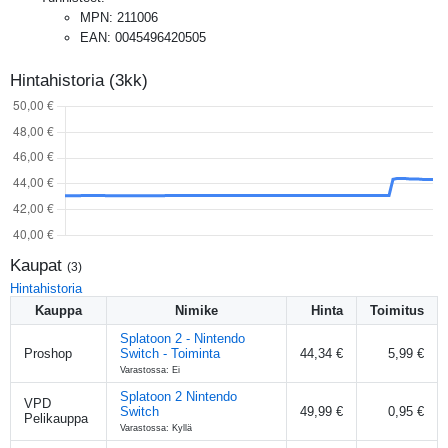
MPN
:
211006
EAN
:
0045496420505
Hintahistoria (3kk)
Kaupat
(
3
)
Hintahistoria
Kauppa
Nimike
Hinta
Toimitus
Splatoon 2 - Nintendo
Proshop
Switch - Toiminta
44,34 €
5,99 €
Varastossa: Ei
Splatoon 2 Nintendo
VPD
Switch
49,99 €
0,95 €
Pelikauppa
Varastossa: Kyllä