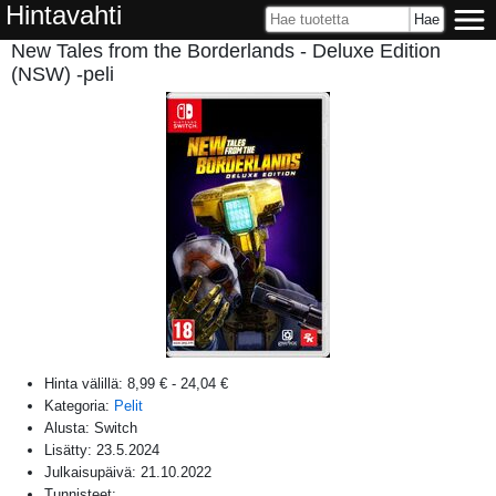
Hintavahti
New Tales from the Borderlands - Deluxe Edition
(NSW) -peli
Hinta välillä:
8,99 €
-
24,04 €
Kategoria:
Pelit
Alusta:
Switch
Lisätty:
23.5.2024
Julkaisupäivä:
21.10.2022
Tunnisteet: