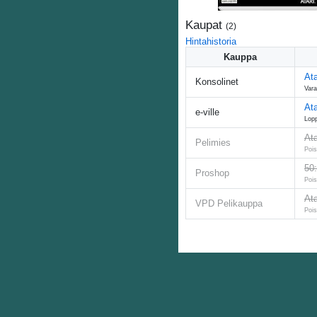
Kaupat
(
2
)
Hintahistoria
Kauppa
Ata
Konsolinet
Vara
Ata
e-ville
Lop
Ata
Pelimies
Pois
50:
Proshop
Pois
Ata
VPD Pelikauppa
Pois