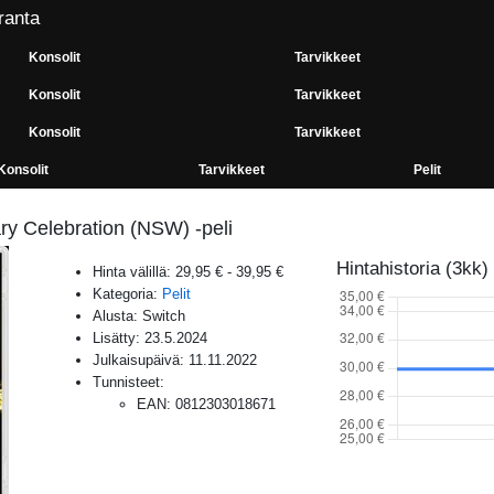
ranta
Konsolit
Tarvikkeet
Konsolit
Tarvikkeet
Konsolit
Tarvikkeet
Konsolit
Tarvikkeet
Pelit
ary Celebration (NSW) -peli
Hintahistoria (3kk)
Hinta välillä:
29,95 €
-
39,95 €
Kategoria:
Pelit
Alusta:
Switch
Lisätty:
23.5.2024
Julkaisupäivä:
11.11.2022
Tunnisteet:
EAN
:
0812303018671