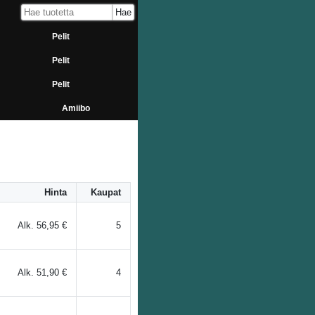
Pelit
Pelit
Pelit
Amiibo
Hinta
Kaupat
Alk.
56,95 €
5
Alk.
51,90 €
4