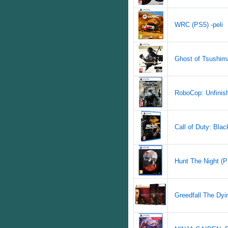
WRC (PS5) -peli
Ghost of Tsushima 
RoboCop: Unfinish
Call of Duty: Blac
Hunt The Night (P
Greedfall The Dyi