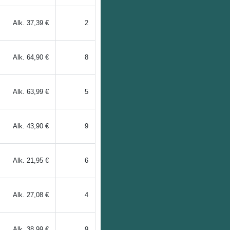
Alk.
37,39 €
2
Alk.
64,90 €
8
Alk.
63,99 €
5
Alk.
43,90 €
9
Alk.
21,95 €
6
Alk.
27,08 €
4
Alk.
38,99 €
9