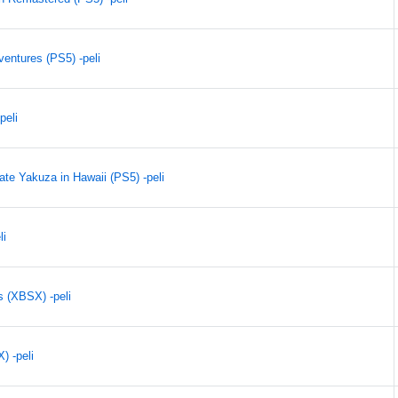
entures (PS5) -peli
peli
ate Yakuza in Hawaii (PS5) -peli
li
 (XBSX) -peli
 -peli