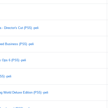
- Director's Cut (PS5) -peli
ed Business (PS5) -peli
k Ops 6 (PS5) -peli
S5) -peli
ng World Deluxe Edition (PS5) -peli