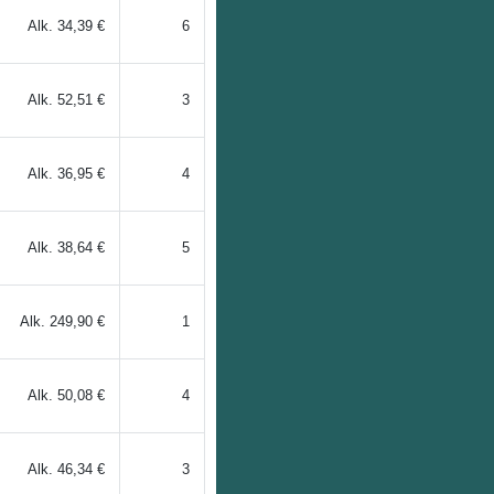
Alk.
34,39 €
6
Alk.
52,51 €
3
Alk.
36,95 €
4
Alk.
38,64 €
5
Alk.
249,90 €
1
Alk.
50,08 €
4
Alk.
46,34 €
3