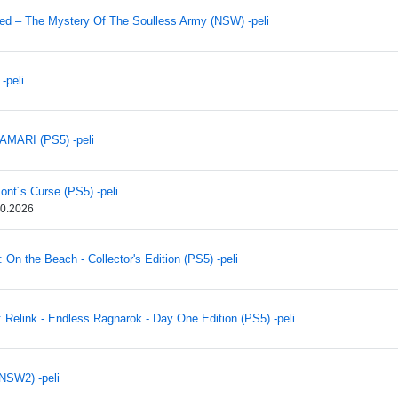
ed – The Mystery Of The Soulless Army (NSW) -peli
-peli
AMARI (PS5) -peli
ont´s Curse (PS5) -peli
10.2026
 On the Beach - Collector's Edition (PS5) -peli
 Relink - Endless Ragnarok - Day One Edition (PS5) -peli
NSW2) -peli