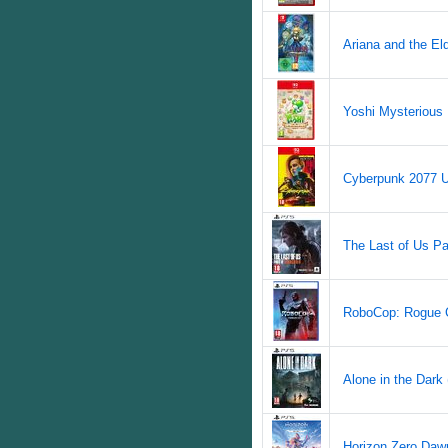
Ariana and the El
Yoshi Mysterious
Cyberpunk 2077 U
The Last of Us Pa
RoboCop: Rogue Ci
Alone in the Dark 
Horizon Zero Daw