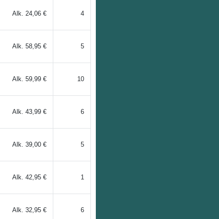
Alk.
24,06 €
4
Alk.
58,95 €
5
Alk.
59,99 €
10
Alk.
43,99 €
6
Alk.
39,00 €
5
Alk.
42,95 €
1
Alk.
32,95 €
6