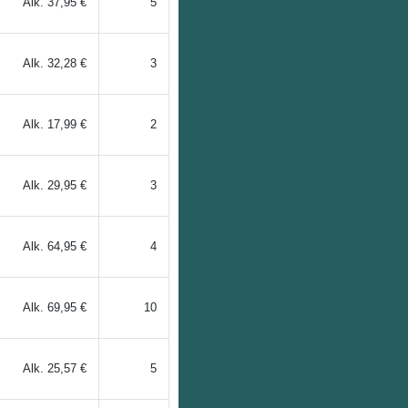
Alk.
37,95 €
5
Alk.
32,28 €
3
Alk.
17,99 €
2
Alk.
29,95 €
3
Alk.
64,95 €
4
Alk.
69,95 €
10
Alk.
25,57 €
5