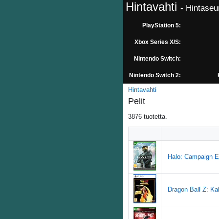
Hintavahti
- Hintaseu
PlayStation 5:
Xbox Series X/S:
Nintendo Switch:
Nintendo Switch 2:
Hintavahti
Pelit
3876
tuotetta.
Halo: Campaign E
Dragon Ball Z: Kak