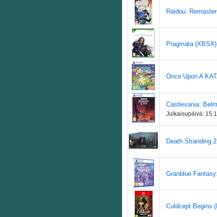
Raidou: Remaster
Pragmata (XBSX) 
Once Upon A KAT
Castlevania: Belm
Julkaisupäivä:
15.
Death Stranding 2:
Granblue Fantasy:
Culdcept Begins (