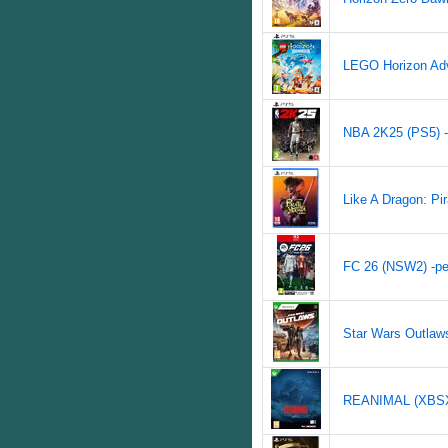
LEGO Horizon Adv
NBA 2K25 (PS5) -
Like A Dragon: Pir
FC 26 (NSW2) -pe
Star Wars Outlaws
REANIMAL (XBSX)