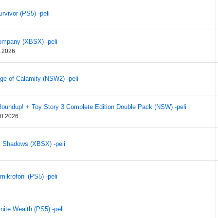
rvivor (PS5) -peli
ompany (XBSX) -peli
8.2026
Age of Calamity (NSW2) -peli
Roundup! + Toy Story 3 Complete Edition Double Pack (NSW) -peli
10.2026
: Shadows (XBSX) -peli
mikrofoni (PS5) -peli
inite Wealth (PS5) -peli