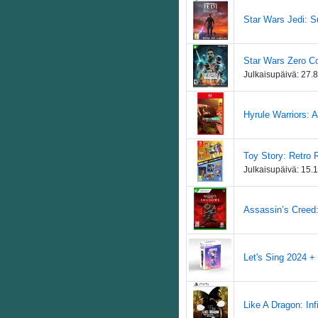
Star Wars Jedi: Su
Star Wars Zero C
Julkaisupäivä:
27.
Hyrule Warriors: 
Toy Story: Retro 
Julkaisupäivä:
15.
Assassin’s Creed
Let's Sing 2024 + 
Like A Dragon: Inf