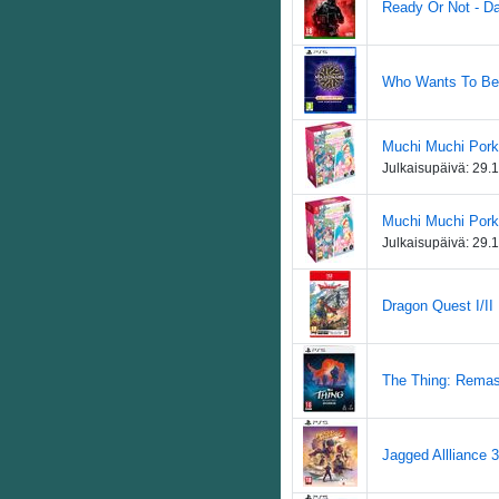
Ready Or Not - Da
Who Wants To Be a
Muchi Muchi Pork!
Julkaisupäivä:
29.
Muchi Muchi Pork
Julkaisupäivä:
29.
Dragon Quest I/I
The Thing: Remast
Jagged Allliance 3