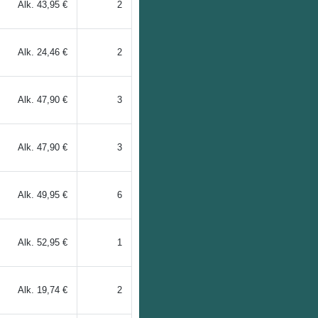
Alk.
43,95 €
2
Alk.
24,46 €
2
Alk.
47,90 €
3
Alk.
47,90 €
3
Alk.
49,95 €
6
Alk.
52,95 €
1
Alk.
19,74 €
2