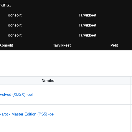
ranta
Konsolit
Tarvikkeet
Konsolit
Tarvikkeet
Konsolit
Tarvikkeet
Konsolit
Tarvikkeet
Pelit
Nimike
volved (XBSX) -peli
arot - Master Edition (PS5) -peli