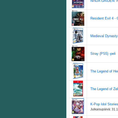
NINJA GAIDEN: Ra
Resident Evil 4 - 
Medieval Dynasty 
Stray (PS5) -peli
The Legend of Hero
The Legend of Zel
K-Pop Idol Stories
Julkaisupäivä:
31.