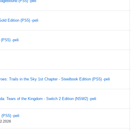
gebound (PS5) -peli
Gold Edition (PS5) -peli
(PS5) -peli
es: Trails in the Sky 1st Chapter - Steelbook Edition (PS5) -peli
da: Tears of the Kingdom - Switch 2 Edition (NSW2) -peli
 (PS5) -peli
12.2026