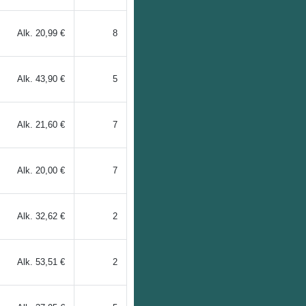
Alk.
20,99 €
8
Alk.
43,90 €
5
Alk.
21,60 €
7
Alk.
20,00 €
7
Alk.
32,62 €
2
Alk.
53,51 €
2