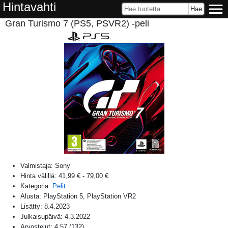
Hintavahti
Gran Turismo 7 (PS5, PSVR2) -peli
Valmistaja:
Sony
Hinta välillä:
41,99 €
-
79,00 €
Kategoria:
Pelit
Alusta:
PlayStation 5, PlayStation VR2
Lisätty:
8.4.2023
Julkaisupäivä:
4.3.2022
Arvostelut:
4,57
(
132
)