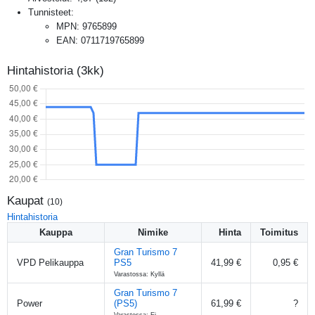
Tunnisteet:
MPN
:
9765899
EAN
:
0711719765899
Hintahistoria (3kk)
Kaupat
(
10
)
Hintahistoria
Kauppa
Nimike
Hinta
Toimitus
Gran Turismo 7
VPD Pelikauppa
PS5
41,99 €
0,95 €
Varastossa: Kyllä
Gran Turismo 7
Power
(PS5)
61,99 €
?
Varastossa: Ei