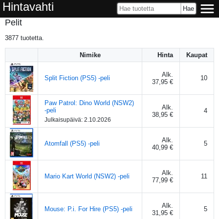
Hintavahti
Pelit
3877
tuotetta.
Nimike
Hinta
Kaupat
Alk.
Split Fiction (PS5) -peli
10
37,95 €
Paw Patrol: Dino World (NSW2)
Alk.
-peli
4
38,95 €
Julkaisupäivä:
2.10.2026
Alk.
Atomfall (PS5) -peli
5
40,99 €
Alk.
Mario Kart World (NSW2) -peli
11
77,99 €
Alk.
Mouse: P.i. For Hire (PS5) -peli
5
31,95 €