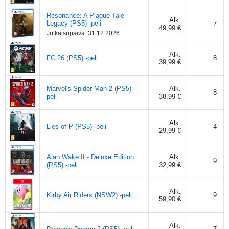
Resonance: A Plague Tale
Alk.
Legacy (PS5) -peli
7
49,99 €
Julkaisupäivä:
31.12.2026
Alk.
FC 26 (PS5) -peli
8
39,99 €
Marvel's Spider-Man 2 (PS5) -
Alk.
8
peli
38,99 €
Alk.
Lies of P (PS5) -peli
4
29,99 €
Alan Wake II - Deluxe Edition
Alk.
9
(PS5) -peli
32,99 €
Alk.
Kirby Air Riders (NSW2) -peli
9
59,90 €
Alk.