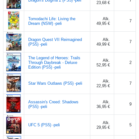
Dragon's Dogma 2 (PS5) -peli
7
23,68 €
Tomodachi Life: Living the
Alk.
7
Dream (NSW) -peli
49,95 €
Dragon Quest VII Reimagined
Alk.
7
(PS5) -peli
49,99 €
The Legend of Heroes: Trails
Alk.
Through Daybreak - Deluxe
2
52,95 €
Edition (PS5) -peli
Alk.
Star Wars Outlaws (PS5) -peli
7
22,95 €
Assassin's Creed: Shadows
Alk.
9
(PS5) -peli
36,95 €
Alk.
UFC 5 (PS5) -peli
5
29,95 €