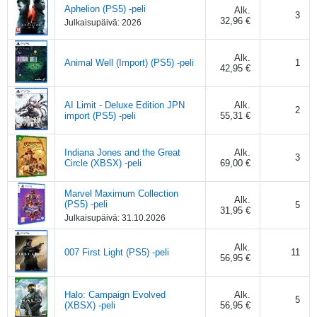
Aphelion (PS5) -peli
Alk.
3
32,96 €
Julkaisupäivä:
2026
Alk.
Animal Well (Import) (PS5) -peli
1
42,95 €
AI Limit - Deluxe Edition JPN
Alk.
2
import (PS5) -peli
55,31 €
Indiana Jones and the Great
Alk.
3
Circle (XBSX) -peli
69,00 €
Marvel Maximum Collection
Alk.
(PS5) -peli
5
31,95 €
Julkaisupäivä:
31.10.2026
Alk.
007 First Light (PS5) -peli
11
56,95 €
Halo: Campaign Evolved
Alk.
5
(XBSX) -peli
56,95 €