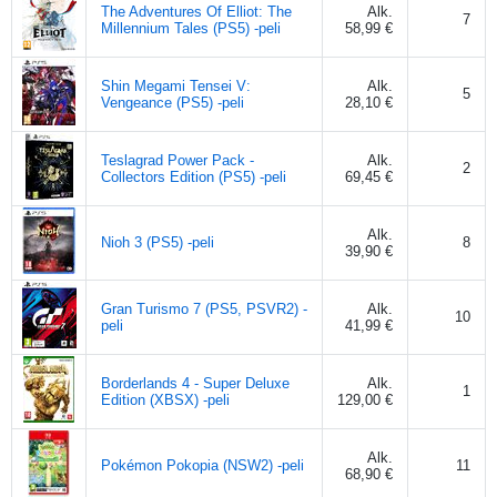
The Adventures Of Elliot: The
Alk.
7
Millennium Tales (PS5) -peli
58,99 €
Shin Megami Tensei V:
Alk.
5
Vengeance (PS5) -peli
28,10 €
Teslagrad Power Pack -
Alk.
2
Collectors Edition (PS5) -peli
69,45 €
Alk.
Nioh 3 (PS5) -peli
8
39,90 €
Gran Turismo 7 (PS5, PSVR2) -
Alk.
10
peli
41,99 €
Borderlands 4 - Super Deluxe
Alk.
1
Edition (XBSX) -peli
129,00 €
Alk.
Pokémon Pokopia (NSW2) -peli
11
68,90 €