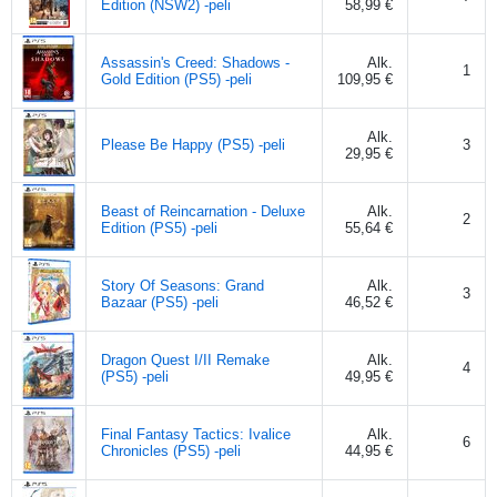
Edition (NSW2) -peli
58,99 €
Assassin's Creed: Shadows -
Alk.
1
Gold Edition (PS5) -peli
109,95 €
Alk.
Please Be Happy (PS5) -peli
3
29,95 €
Beast of Reincarnation - Deluxe
Alk.
2
Edition (PS5) -peli
55,64 €
Story Of Seasons: Grand
Alk.
3
Bazaar (PS5) -peli
46,52 €
Dragon Quest I/II Remake
Alk.
4
(PS5) -peli
49,95 €
Final Fantasy Tactics: Ivalice
Alk.
6
Chronicles (PS5) -peli
44,95 €