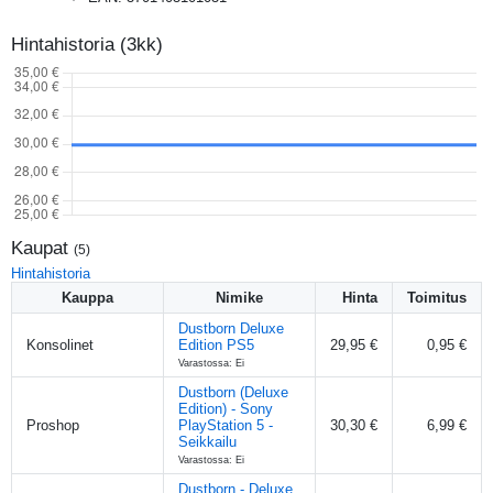
Hintahistoria (3kk)
Kaupat
(
5
)
Hintahistoria
Kauppa
Nimike
Hinta
Toimitus
Dustborn Deluxe
Konsolinet
Edition PS5
29,95 €
0,95 €
Varastossa: Ei
Dustborn (Deluxe
Edition) - Sony
Proshop
PlayStation 5 -
30,30 €
6,99 €
Seikkailu
Varastossa: Ei
Dustborn - Deluxe