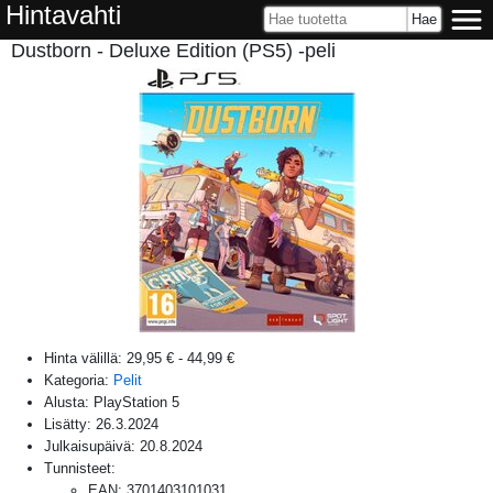
Hintavahti
Dustborn - Deluxe Edition (PS5) -peli
Hinta välillä:
29,95 €
-
44,99 €
Kategoria:
Pelit
Alusta:
PlayStation 5
Lisätty:
26.3.2024
Julkaisupäivä:
20.8.2024
Tunnisteet:
EAN
:
3701403101031