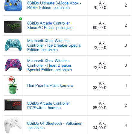
8BitDo Ultimate 3-Mode Xbox -
Alk.
2
RARE Edition -peliohjain
79,90 €
8BitDo Arcade Controller
Alk.
2
Xbox/PC Black -peliohjain
90,99 €
Microsoft Xbox Wireless
Alk.
Controller - Ice Breaker Special
3
72,29 €
Edition -peliohjain
Microsoft Xbox Wireless
Alk.
Controller - Heart Breaker
3
73,59 €
Special Edition -peliohjain
Alk.
Hori Piranha Plant kamera
4
38,99 €
8BitDo Arcade Controller
Alk.
2
PC/Switch, harmaa
85,99 €
8BitDo 64 Bluetooth - Valkoinen
Alk.
4
-peliohjain
34,99 €