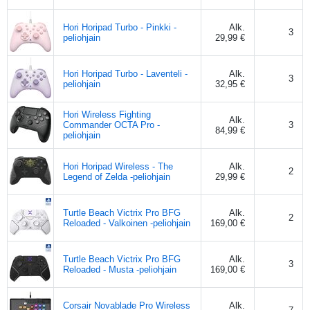
Hori Horipad Turbo - Pinkki -
Alk.
3
peliohjain
29,99 €
Hori Horipad Turbo - Laventeli -
Alk.
3
peliohjain
32,95 €
Hori Wireless Fighting
Alk.
Commander OCTA Pro -
3
84,99 €
peliohjain
Hori Horipad Wireless - The
Alk.
2
Legend of Zelda -peliohjain
29,99 €
Turtle Beach Victrix Pro BFG
Alk.
2
Reloaded - Valkoinen -peliohjain
169,00 €
Turtle Beach Victrix Pro BFG
Alk.
3
Reloaded - Musta -peliohjain
169,00 €
Corsair Novablade Pro Wireless
Alk.