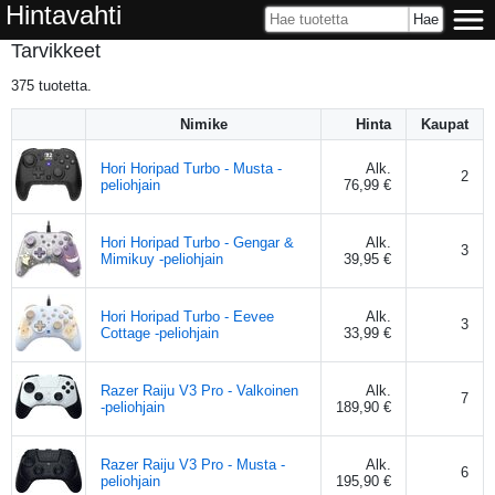
Hintavahti
Tarvikkeet
375
tuotetta.
Nimike
Hinta
Kaupat
Hori Horipad Turbo - Musta -
Alk.
2
peliohjain
76,99 €
Hori Horipad Turbo - Gengar &
Alk.
3
Mimikuy -peliohjain
39,95 €
Hori Horipad Turbo - Eevee
Alk.
3
Cottage -peliohjain
33,99 €
Razer Raiju V3 Pro - Valkoinen
Alk.
7
-peliohjain
189,90 €
Razer Raiju V3 Pro - Musta -
Alk.
6
peliohjain
195,90 €