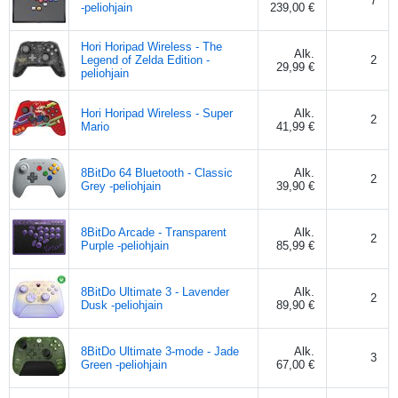
7
-peliohjain
239,00 €
Hori Horipad Wireless - The
Alk.
Legend of Zelda Edition -
2
29,99 €
peliohjain
Hori Horipad Wireless - Super
Alk.
2
Mario
41,99 €
8BitDo 64 Bluetooth - Classic
Alk.
2
Grey -peliohjain
39,90 €
8BitDo Arcade - Transparent
Alk.
2
Purple -peliohjain
85,99 €
8BitDo Ultimate 3 - Lavender
Alk.
2
Dusk -peliohjain
89,90 €
8BitDo Ultimate 3-mode - Jade
Alk.
3
Green -peliohjain
67,00 €