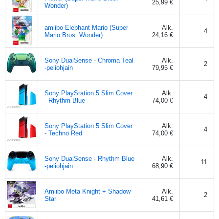
25,99 €
Wonder)
amiibo Elephant Mario (Super
Alk.
4
Mario Bros. Wonder)
24,16 €
Sony DualSense - Chroma Teal
Alk.
2
-peliohjain
79,95 €
Sony PlayStation 5 Slim Cover
Alk.
4
- Rhythm Blue
74,00 €
Sony PlayStation 5 Slim Cover
Alk.
4
- Techno Red
74,00 €
Sony DualSense - Rhythm Blue
Alk.
11
-peliohjain
68,90 €
Amiibo Meta Knight + Shadow
Alk.
2
Star
41,61 €