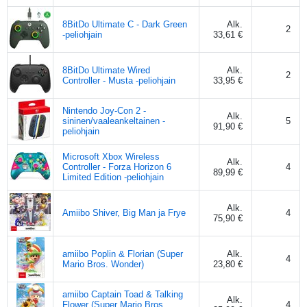
8BitDo Ultimate C - Dark Green
Alk.
2
-peliohjain
33,61 €
8BitDo Ultimate Wired
Alk.
2
Controller - Musta -peliohjain
33,95 €
Nintendo Joy-Con 2 -
Alk.
sininen/vaaleankeltainen -
5
91,90 €
peliohjain
Microsoft Xbox Wireless
Alk.
Controller - Forza Horizon 6
4
89,99 €
Limited Edition -peliohjain
Alk.
Amiibo Shiver, Big Man ja Frye
4
75,90 €
amiibo Poplin & Florian (Super
Alk.
4
Mario Bros. Wonder)
23,80 €
amiibo Captain Toad & Talking
Alk.
Flower (Super Mario Bros.
4