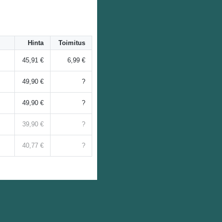
Hinta
Toimitus
45,91 €
6,99 €
49,90 €
?
49,90 €
?
39,90 €
?
40,77 €
?