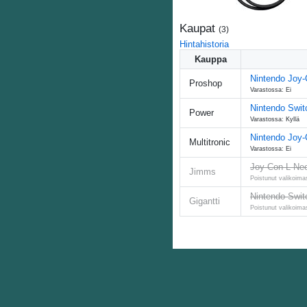
Kaupat
(
3
)
Hintahistoria
Kauppa
Nintendo Joy-C
Proshop
Varastossa: Ei
Nintendo Swit
Power
Varastossa: Kyllä
Nintendo Joy-C
Multitronic
Varastossa: Ei
Joy-Con L Neo
Jimms
Poistunut valikoima
Nintendo Switc
Gigantti
Poistunut valikoima