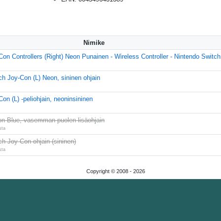
Nimike
on Controllers (Right) Neon Punainen - Wireless Controller - Nintendo Switch
ch Joy-Con (L) Neon, sininen ohjain
on (L) -peliohjain, neoninsininen
n Blue, vasemman puolen lisäohjain
sta
h Joy-Con ohjain (sininen)
sta
Copyright © 2008 -
2026