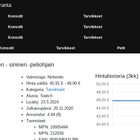
ranta
Konsolit
Tarvikkeet
Konsolit
Tarvikkeet
Konsolit
Tarvikkeet
Konsolit
Tarvikkeet
Pelit
 - sininen -peliohjain
Hintahistoria (3kk)
Valmistaja:
Nintendo
Hinta välillä:
45,91 €
-
49,90 €
Kategoria:
Tarvikkeet
Alusta:
Switch
Lisätty:
23.5.2024
Julkaisupäivä:
20.11.2020
Arvostelut:
4,44
(
9
)
Tunnisteet:
MPN
:
10005494
MPN
:
212039
EAN
:
0045496431389