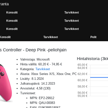
ranta
Konsolit
Tarvikkeet
Konsolit
Tarvikkeet
Konsolit
Tarvikkeet
Konsolit
Tarvikkeet
Pelit
 Controller - Deep Pink -peliohjain
Hintahistoria (3k
Valmistaja:
Microsoft
Hinta välillä:
60,20 €
-
74,95 €
Kategoria:
Tarvikkeet
Alusta:
Xbox Series X/S, Xbox One, PC
Lisätty:
8.1.2024
Julkaisupäivä:
14.2.2023
Arvostelut:
4,58
(
130
)
Tunnisteet:
MPN
:
EP2-29912
MPN
:
QAU-00083
EAN
:
0196388518067