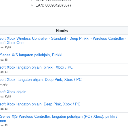
EAN
:
0889842875577
Nimike
soft Xbox Wireless Controller - Standard - Deep Pinkki - Wireless Controller -
soft Xbox One
sa: Kyllä
Series X/S langaton peliohjain, Pinkki
ssa: Ei
soft Xbox langaton ohjain, pinkki, Xbox / PC
ssa: Ei
soft Xbox -langaton ohjain, Deep Pink, Xbox / PC
nmyyty
soft Xbox-ohjain
sa: Kyllä
soft Xbox langaton ohjain, Deep Pink, Xbox / PC
ssa: Ei
Series X|S Wireless Controller, langaton peliohjain (PC / Xbox), pinkki /
inen
ssa: Ei