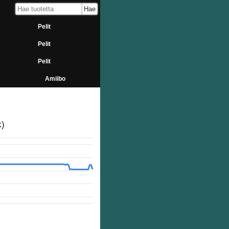
Pelit
Pelit
Pelit
Amiibo
k)