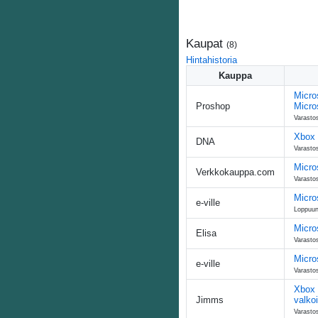
Kaupat
(
8
)
Hintahistoria
Kauppa
Micro
Proshop
Micro
Varastos
Xbox 
DNA
Varasto
Micro
Verkkokauppa.com
Varasto
Micro
e-ville
Loppuu
Micro
Elisa
Varastos
Micro
e-ville
Varasto
Xbox 
Jimms
valko
Varasto