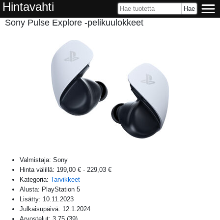
Hintavahti
Sony Pulse Explore -pelikuulokkeet
Valmistaja:
Sony
Hinta välillä:
199,00 €
-
229,03 €
Kategoria:
Tarvikkeet
Alusta:
PlayStation 5
Lisätty:
10.11.2023
Julkaisupäivä:
12.1.2024
Arvostelut:
3,75
(
39
)