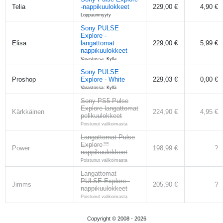
Telia
-nappikuulokkeet
229,00 €
4,90 €
Loppuunmyyty
Sony PULSE
Explore -
Elisa
langattomat
229,00 €
5,99 €
nappikuulokkeet
Varastossa: Kyllä
Sony PULSE
Proshop
Explore - White
229,03 €
0,00 €
Varastossa: Kyllä
Sony PS5 Pulse
Explore langattomat
Kärkkäinen
224,90 €
4,95 €
pelikuulokkeet
Poistunut valikoimasta
Langattomat Pulse
Explore™
Power
198,99 €
?
nappikuulokkeet
Poistunut valikoimasta
Langattomat
PULSE Explore -
Jimms
205,90 €
?
nappikuulokkeet
Poistunut valikoimasta
Copyright © 2008 -
2026