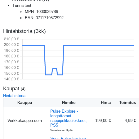
Tunnisteet:
MPN
:
1000039786
EAN
:
0711719572992
Hintahistoria (3kk)
Kaupat
(
4
)
Hintahistoria
Kauppa
Nimike
Hinta
Toimitus
Pulse Explore -
langattomat
Verkkokauppa.com
nappipelikuulokkeet,
199,00 €
4,99 €
PS5
Varastossa: Kyllä
Sony Pulse Explore