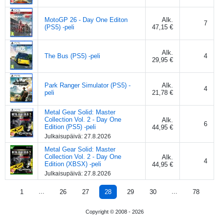
MotoGP 26 - Day One Editon
Alk.
7
(PS5) -peli
47,15 €
Alk.
The Bus (PS5) -peli
4
29,95 €
Park Ranger Simulator (PS5) -
Alk.
4
peli
21,78 €
Metal Gear Solid: Master
Collection Vol. 2 - Day One
Alk.
6
Edition (PS5) -peli
44,95 €
Julkaisupäivä:
27.8.2026
Metal Gear Solid: Master
Collection Vol. 2 - Day One
Alk.
4
Edition (XBSX) -peli
44,95 €
Julkaisupäivä:
27.8.2026
...
...
1
26
27
28
29
30
78
Copyright © 2008 -
2026