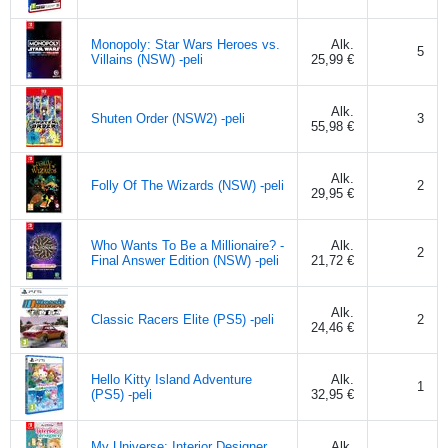
Monopoly: Star Wars Heroes vs.
Alk.
5
Villains (NSW) -peli
25,99 €
Alk.
Shuten Order (NSW2) -peli
3
55,98 €
Alk.
Folly Of The Wizards (NSW) -peli
2
29,95 €
Who Wants To Be a Millionaire? -
Alk.
2
Final Answer Edition (NSW) -peli
21,72 €
Alk.
Classic Racers Elite (PS5) -peli
2
24,46 €
Hello Kitty Island Adventure
Alk.
1
(PS5) -peli
32,95 €
My Universe: Interior Designer
Alk.