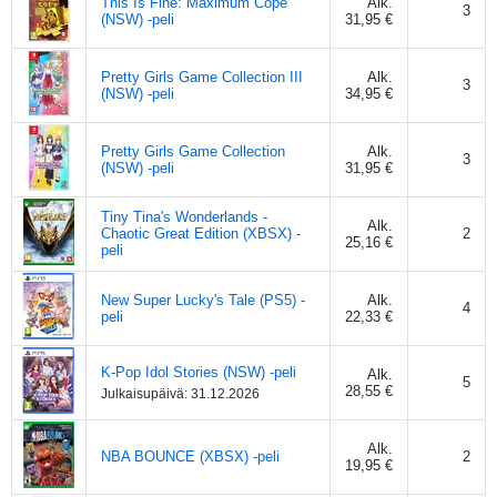
This Is Fine: Maximum Cope
Alk.
3
(NSW) -peli
31,95 €
Pretty Girls Game Collection III
Alk.
3
(NSW) -peli
34,95 €
Pretty Girls Game Collection
Alk.
3
(NSW) -peli
31,95 €
Tiny Tina's Wonderlands -
Alk.
Chaotic Great Edition (XBSX) -
2
25,16 €
peli
New Super Lucky's Tale (PS5) -
Alk.
4
peli
22,33 €
K-Pop Idol Stories (NSW) -peli
Alk.
5
28,55 €
Julkaisupäivä:
31.12.2026
Alk.
NBA BOUNCE (XBSX) -peli
2
19,95 €