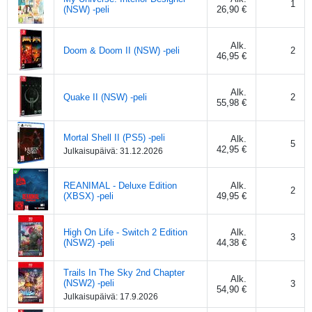
1
(NSW) -peli
26,90 €
Alk.
Doom & Doom II (NSW) -peli
2
46,95 €
Alk.
Quake II (NSW) -peli
2
55,98 €
Mortal Shell II (PS5) -peli
Alk.
5
42,95 €
Julkaisupäivä:
31.12.2026
REANIMAL - Deluxe Edition
Alk.
2
(XBSX) -peli
49,95 €
High On Life - Switch 2 Edition
Alk.
3
(NSW2) -peli
44,38 €
Trails In The Sky 2nd Chapter
Alk.
(NSW2) -peli
3
54,90 €
Julkaisupäivä:
17.9.2026