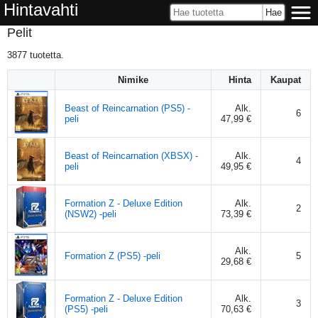
Hintavahti
Pelit
3877
tuotetta.
Nimike
Hinta
Kaupat
Beast of Reincarnation (PS5) -
Alk.
6
peli
47,99 €
Beast of Reincarnation (XBSX) -
Alk.
4
peli
49,95 €
Formation Z - Deluxe Edition
Alk.
2
(NSW2) -peli
73,39 €
Alk.
Formation Z (PS5) -peli
5
29,68 €
Formation Z - Deluxe Edition
Alk.
3
(PS5) -peli
70,63 €