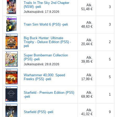
Trails In The Sky 2nd Chapter
Alk.
(NSW) -peli
3
51,48 €
Julkaisupäivä:
17.9.2026
Alk.
Train Sim World 6 (PS5) -peli
3
48,63 €
Big Buck Hunter: Ultimate
Alk.
Trophy - Deluxe Edition (PS5) -
2
20,44 €
peli
Super Bomberman Collection
Alk.
(PS5) -peli
5
39,85 €
Julkaisupäivä:
28.8.2026
Warhammer 40,000: Speed
Alk.
5
Freeks (PS5) -peli
17,99 €
Starfield - Premium Edition (PS5)
Alk.
1
-peli
69,90 €
Alk.
Starfield (PS5) -peli
9
41,02 €