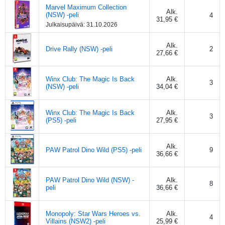
Marvel Maximum Collection
Alk.
(NSW) -peli
4
31,95 €
Julkaisupäivä:
31.10.2026
Alk.
Drive Rally (NSW) -peli
2
27,66 €
Winx Club: The Magic Is Back
Alk.
3
(NSW) -peli
34,04 €
Winx Club: The Magic Is Back
Alk.
3
(PS5) -peli
27,95 €
Alk.
PAW Patrol Dino Wild (PS5) -peli
9
36,66 €
PAW Patrol Dino Wild (NSW) -
Alk.
8
peli
36,66 €
Monopoly: Star Wars Heroes vs.
Alk.
4
Villains (NSW2) -peli
25,99 €