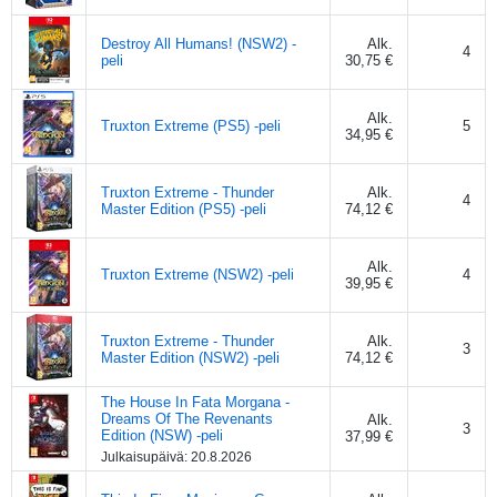
Destroy All Humans! (NSW2) -
Alk.
4
peli
30,75 €
Alk.
Truxton Extreme (PS5) -peli
5
34,95 €
Truxton Extreme - Thunder
Alk.
4
Master Edition (PS5) -peli
74,12 €
Alk.
Truxton Extreme (NSW2) -peli
4
39,95 €
Truxton Extreme - Thunder
Alk.
3
Master Edition (NSW2) -peli
74,12 €
The House In Fata Morgana -
Dreams Of The Revenants
Alk.
3
Edition (NSW) -peli
37,99 €
Julkaisupäivä:
20.8.2026