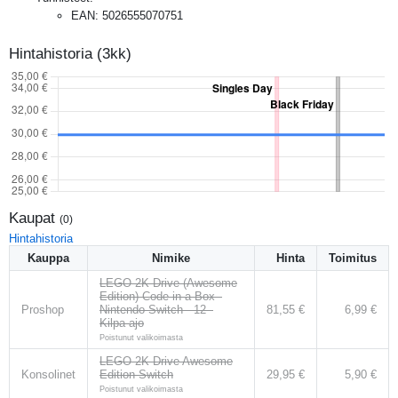
EAN
:
5026555070751
Hintahistoria (3kk)
Kaupat
(
0
)
Hintahistoria
Kauppa
Nimike
Hinta
Toimitus
LEGO 2K Drive (Awesome
Edition) Code in a Box -
Proshop
Nintendo Switch - 12 -
81,55 €
6,99 €
Kilpa-ajo
Poistunut valikoimasta
LEGO 2K Drive Awesome
Konsolinet
Edition Switch
29,95 €
5,90 €
Poistunut valikoimasta