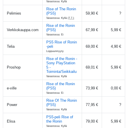
Varastossa: Kyllä
Rise of The Ronin
Pelimies
(PS5)
59,90 €
?
Varastossa: Kyllä
(7.7.)
Rise of the Ronin
Verkkokauppa.com
(PS5)
67,99 €
5,99 €
Varastossa: Ei
PS5 Rise of Ronin
Telia
-peli
69,00 €
4,90 €
Loppuunmyyty
Rise of the Ronin -
Sony PlayStation
Proshop
5 -
69,01 €
5,99 €
Toiminta/Seikkailu
Varastossa: Kyllä
Rise of the Ronin
e-ville
(PS5)
73,99 €
0,00 €
Varastossa: Ei
Rise Of The Ronin
Power
(PS5)
77,95 €
?
Varastossa: Kyllä
PS5-peli Rise of
Elisa
the Ronin
79,00 €
5,99 €
Varastossa: Kyllä