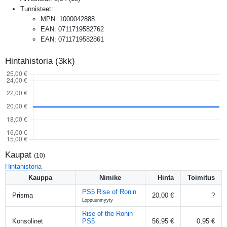
Tunnisteet:
MPN
:
1000042888
EAN
:
0711719582762
EAN
:
0711719582861
Hintahistoria (3kk)
Kaupat
(
10
)
Hintahistoria
Kauppa
Nimike
Hinta
Toimitus
PS5 Rise of Ronin
Prisma
20,00 €
?
Loppuunmyyty
Rise of the Ronin
Konsolinet
PS5
56,95 €
0,95 €