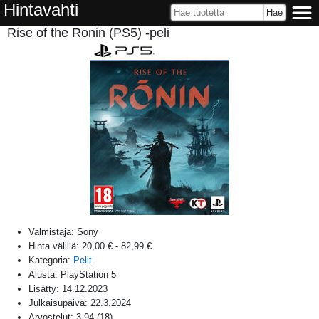
Hintavahti
Rise of the Ronin (PS5) -peli
Valmistaja:
Sony
Hinta välillä:
20,00 €
-
82,99 €
Kategoria:
Pelit
Alusta:
PlayStation 5
Lisätty:
14.12.2023
Julkaisupäivä:
22.3.2024
Arvostelut:
3,94
(
18
)