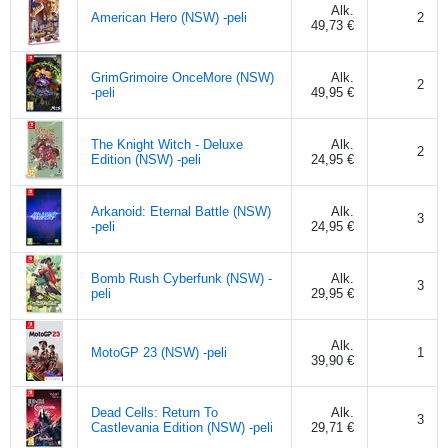
Alk.
American Hero (NSW) -peli
2
49,73 €
GrimGrimoire OnceMore (NSW)
Alk.
2
-peli
49,95 €
The Knight Witch - Deluxe
Alk.
2
Edition (NSW) -peli
24,95 €
Arkanoid: Eternal Battle (NSW)
Alk.
3
-peli
24,95 €
Bomb Rush Cyberfunk (NSW) -
Alk.
3
peli
29,95 €
Alk.
MotoGP 23 (NSW) -peli
1
39,90 €
Dead Cells: Return To
Alk.
3
Castlevania Edition (NSW) -peli
29,71 €