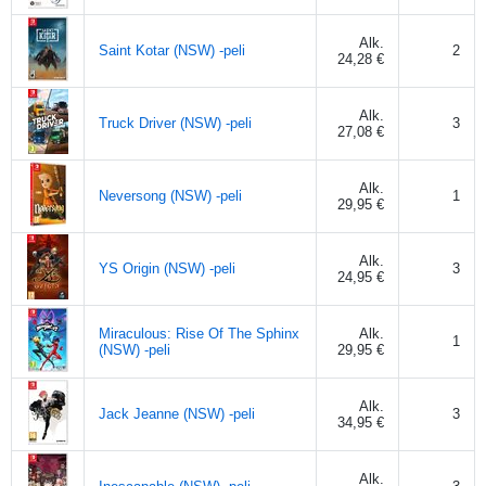
Alk.
Saint Kotar (NSW) -peli
2
24,28 €
Alk.
Truck Driver (NSW) -peli
3
27,08 €
Alk.
Neversong (NSW) -peli
1
29,95 €
Alk.
YS Origin (NSW) -peli
3
24,95 €
Miraculous: Rise Of The Sphinx
Alk.
1
(NSW) -peli
29,95 €
Alk.
Jack Jeanne (NSW) -peli
3
34,95 €
Alk.