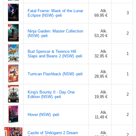
Fatal Frame: Mask of the Lunar
Alk.
3
Eclipse (NSW) -peli
69,95 €
Ninja Gaiden: Master Collection
Alk.
2
(NSW) -peli
53,20 €
Bud Spencer & Terence Hill
Alk.
1
Slaps and Beans 2 (NSW) -peli
32,95 €
Alk.
Turrican Flashback (NSW) -peli
1
28,95 €
King's Bounty II - Day One
Alk.
2
Edition (NSW) -peli
19,95 €
Alk.
Hover (NSW) -peli
2
11,49 €
Castle of Shikigami 2 Dream
Alk.
2