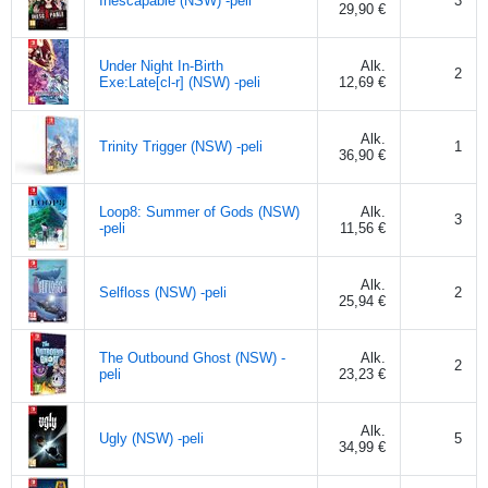
Inescapable (NSW) -peli
3
29,90 €
Under Night In-Birth
Alk.
2
Exe:Late[cl-r] (NSW) -peli
12,69 €
Alk.
Trinity Trigger (NSW) -peli
1
36,90 €
Loop8: Summer of Gods (NSW)
Alk.
3
-peli
11,56 €
Alk.
Selfloss (NSW) -peli
2
25,94 €
The Outbound Ghost (NSW) -
Alk.
2
peli
23,23 €
Alk.
Ugly (NSW) -peli
5
34,99 €