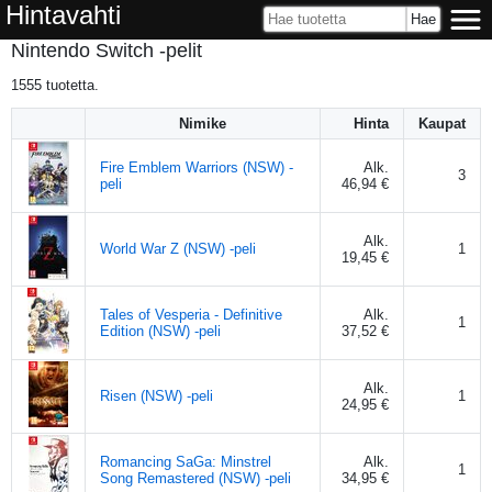
Hintavahti
Nintendo Switch -pelit
1555
tuotetta.
Nimike
Hinta
Kaupat
Fire Emblem Warriors (NSW) -
Alk.
3
peli
46,94 €
Alk.
World War Z (NSW) -peli
1
19,45 €
Tales of Vesperia - Definitive
Alk.
1
Edition (NSW) -peli
37,52 €
Alk.
Risen (NSW) -peli
1
24,95 €
Romancing SaGa: Minstrel
Alk.
1
Song Remastered (NSW) -peli
34,95 €