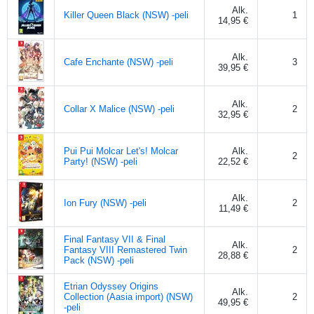
Alk.
Killer Queen Black (NSW) -peli
1
14,95 €
Alk.
Cafe Enchante (NSW) -peli
3
39,95 €
Alk.
Collar X Malice (NSW) -peli
2
32,95 €
Pui Pui Molcar Let's! Molcar
Alk.
2
Party! (NSW) -peli
22,52 €
Alk.
Ion Fury (NSW) -peli
2
11,49 €
Final Fantasy VII & Final
Alk.
Fantasy VIII Remastered Twin
2
28,88 €
Pack (NSW) -peli
Etrian Odyssey Origins
Alk.
Collection (Aasia import) (NSW)
2
49,95 €
-peli