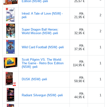
Edition (NSW) -peli
25,67 €
Inked: A Tale of Love (NSW) -
Alk.
2
peli
21,95 €
Super Dragon Ball Heroes:
Alk.
2
World Mission (NSW) -peli
32,95 €
Alk.
Wild Card Football (NSW) -peli
1
37,95 €
Scott Pilgrim VS. The World:
Alk.
The Game - Retro Box Edition
1
114,95 €
(NSW) -peli
Alk.
DUSK (NSW) -peli
1
59,90 €
Alk.
Radiant Silvergun (NSW) -peli
1
44,95 €