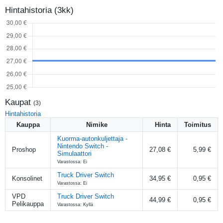
Hintahistoria (3kk)
Kaupat
(
3
)
Hintahistoria
Kauppa
Nimike
Hinta
Toimitus
Kuorma-autonkuljettaja -
Nintendo Switch -
Proshop
27,08 €
5,99 €
Simulaattori
Varastossa: Ei
Truck Driver Switch
Konsolinet
34,95 €
0,95 €
Varastossa: Ei
VPD
Truck Driver Switch
44,99 €
0,95 €
Pelikauppa
Varastossa: Kyllä