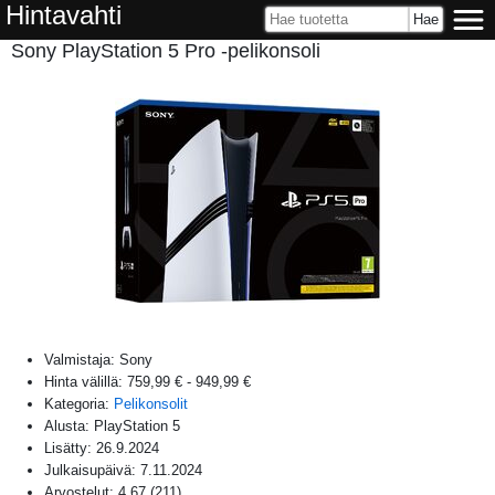
Hintavahti
Sony PlayStation 5 Pro -pelikonsoli
Valmistaja:
Sony
Hinta välillä:
759,99 €
-
949,99 €
Kategoria:
Pelikonsolit
Alusta:
PlayStation 5
Lisätty:
26.9.2024
Julkaisupäivä:
7.11.2024
Arvostelut:
4,67
(
211
)