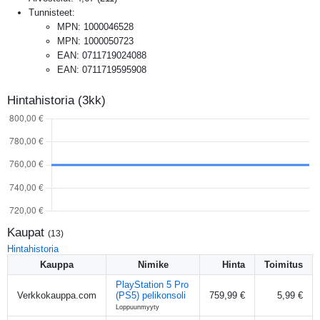
Tunnisteet:
MPN
:
1000046528
MPN
:
1000050723
EAN
:
0711719024088
EAN
:
0711719595908
Hintahistoria (3kk)
Kaupat
(
13
)
Hintahistoria
Kauppa
Nimike
Hinta
Toimitus
PlayStation 5 Pro
Verkkokauppa.com
(PS5) pelikonsoli
759,99 €
5,99 €
Loppuunmyyty