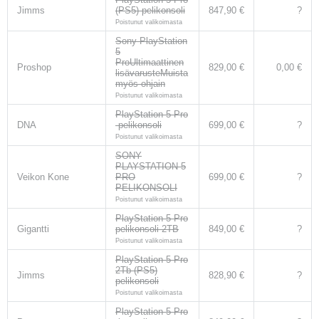
Jimms
(PS5) pelikonsoli
847,90 €
?
Poistunut valikoimasta
Sony PlayStation
5
ProUltimaattinen
Proshop
829,00 €
0,00 €
lisävarusteMuista
myös ohjain
Poistunut valikoimasta
PlayStation 5 Pro
DNA
-pelikonsoli
699,00 €
?
Poistunut valikoimasta
SONY
PLAYSTATION 5
Veikon Kone
PRO
699,00 €
?
PELIKONSOLI
Poistunut valikoimasta
PlayStation 5 Pro
Gigantti
pelikonsoli 2TB
849,00 €
?
Poistunut valikoimasta
PlayStation 5 Pro
2Tb (PS5)
Jimms
828,90 €
?
pelikonsoli
Poistunut valikoimasta
PlayStation 5 Pro