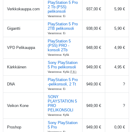
PlayStation 5 Pro
2 Tb (PS5)
Verkkokauppa.com
937,00 €
5,99 €
pelikonsoli
Varastossa: Ei
PlayStation 5 Pro
Gigantti
2TB pelikonsoli
938,00 €
5,90 €
Varastossa: Ei
PlayStation 5
(PS5) PRO -
VPD Pelikauppa
948,00 €
4,99 €
konsoli 2Tb
Varastossa: Kyllä
Sony PlayStation
Kärkkäinen
5 Pro pelikonsoli
949,00 €
4,95 €
Varastossa: Kyllä
(7.8.)
PlayStation 5 Pro
DNA
-pelikonsoli, 2 Tt
949,00 €
?
Varastossa: Ei
SONY
PLAYSTATION 5
Veikon Kone
PRO
949,00 €
?
PELIKONSOLI
Varastossa: Kyllä
Sony PlayStation
Proshop
5 Pro
949,00 €
0,00 €
Varastossa: Ei