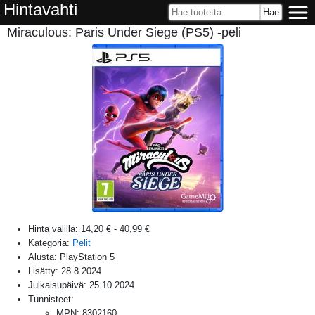
Hintavahti
Miraculous: Paris Under Siege (PS5) -peli
Hinta välillä:
14,20 €
-
40,99 €
Kategoria:
Pelit
Alusta:
PlayStation 5
Lisätty:
28.8.2024
Julkaisupäivä:
25.10.2024
Tunnisteet:
MPN
:
8302160