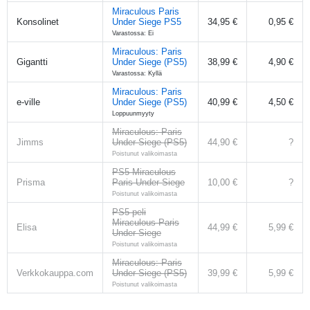
Miraculous Paris
Konsolinet
Under Siege PS5
34,95 €
0,95 €
Varastossa: Ei
Miraculous: Paris
Gigantti
Under Siege (PS5)
38,99 €
4,90 €
Varastossa: Kyllä
Miraculous: Paris
e-ville
Under Siege (PS5)
40,99 €
4,50 €
Loppuunmyyty
Miraculous: Paris
Jimms
Under Siege (PS5)
44,90 €
?
Poistunut valikoimasta
PS5 Miraculous
Prisma
Paris Under Siege
10,00 €
?
Poistunut valikoimasta
PS5-peli
Miraculous Paris
Elisa
44,99 €
5,99 €
Under Siege
Poistunut valikoimasta
Miraculous: Paris
Verkkokauppa.com
Under Siege (PS5)
39,99 €
5,99 €
Poistunut valikoimasta