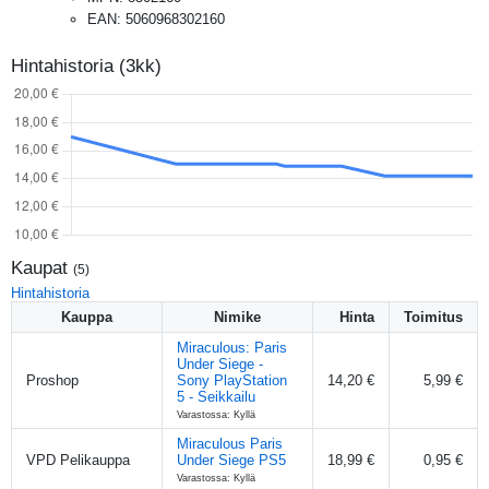
EAN
:
5060968302160
Hintahistoria (3kk)
Kaupat
(
5
)
Hintahistoria
Kauppa
Nimike
Hinta
Toimitus
Miraculous: Paris
Under Siege -
Proshop
Sony PlayStation
14,20 €
5,99 €
5 - Seikkailu
Varastossa: Kyllä
Miraculous Paris
VPD Pelikauppa
Under Siege PS5
18,99 €
0,95 €
Varastossa: Kyllä