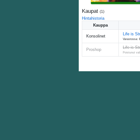
Kaupat
(
1
)
Hintahistoria
Kauppa
Life is S
Konsolinet
Varastossa: 
Life is S
Proshop
Poistunut va