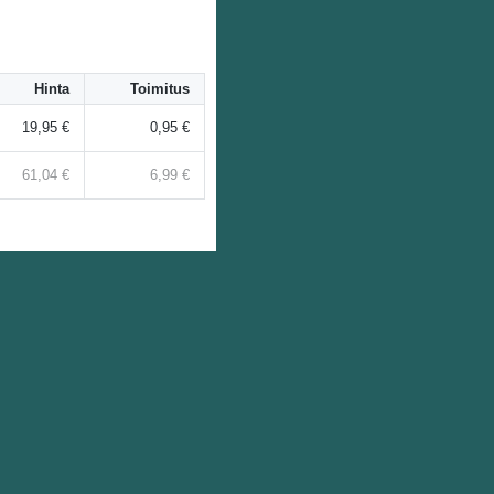
Hinta
Toimitus
19,95 €
0,95 €
61,04 €
6,99 €