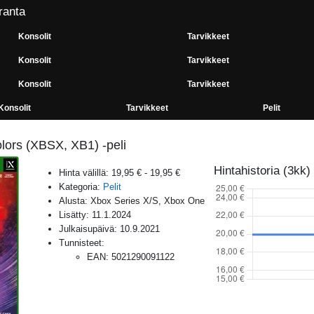
ranta
Konsolit
Tarvikkeet
Konsolit
Tarvikkeet
Konsolit
Tarvikkeet
Konsolit
Tarvikkeet
Pelit
olors (XBSX, XB1) -peli
Hintahistoria (3kk)
Hinta välillä:
19,95 €
-
19,95 €
Kategoria:
Pelit
Alusta:
Xbox Series X/S, Xbox One
Lisätty:
11.1.2024
Julkaisupäivä:
10.9.2021
Tunnisteet:
EAN
:
5021290091122