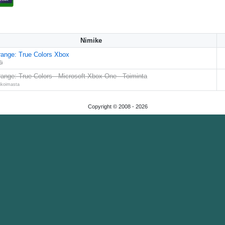
Nimike
trange: True Colors Xbox
Ei
trange: True Colors - Microsoft Xbox One - Toiminta
likoimasta
Copyright © 2008 -
2026