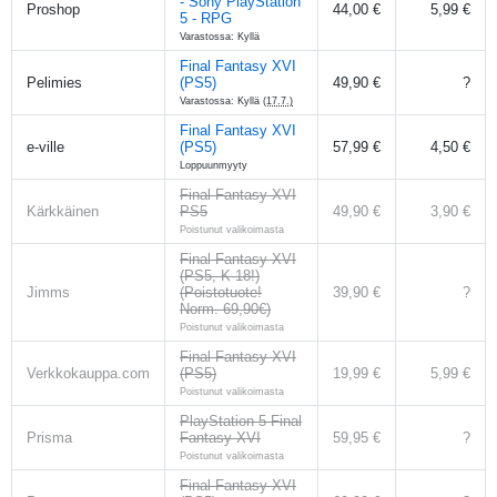
- Sony PlayStation
Proshop
44,00 €
5,99 €
5 - RPG
Varastossa: Kyllä
Final Fantasy XVI
Pelimies
(PS5)
49,90 €
?
Varastossa: Kyllä
(17.7.)
Final Fantasy XVI
e-ville
(PS5)
57,99 €
4,50 €
Loppuunmyyty
Final Fantasy XVI
Kärkkäinen
PS5
49,90 €
3,90 €
Poistunut valikoimasta
Final Fantasy XVI
(PS5, K-18!)
Jimms
(Poistotuote!
39,90 €
?
Norm. 69,90€)
Poistunut valikoimasta
Final Fantasy XVI
Verkkokauppa.com
(PS5)
19,99 €
5,99 €
Poistunut valikoimasta
PlayStation 5 Final
Prisma
Fantasy XVI
59,95 €
?
Poistunut valikoimasta
Final Fantasy XVI