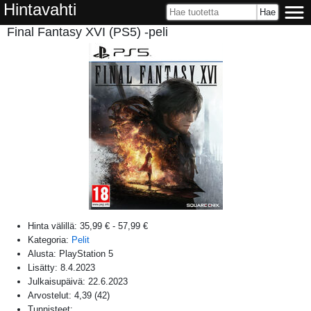
Hintavahti
Final Fantasy XVI (PS5) -peli
Hinta välillä:
35,99 €
-
57,99 €
Kategoria:
Pelit
Alusta:
PlayStation 5
Lisätty:
8.4.2023
Julkaisupäivä:
22.6.2023
Arvostelut:
4,39
(
42
)
Tunnisteet: