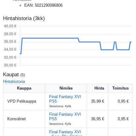
EAN
:
5021290096806
Hintahistoria (3kk)
Kaupat
(
5
)
Hintahistoria
Kauppa
Nimike
Hinta
Toimitus
Final Fantasy XVI
VPD Pelikauppa
PS5
35,99 €
0,95 €
Varastossa: Kyllä
Final Fantasy XVI
Konsolinet
PS5
36,95 €
0,95 €
Varastossa: Kyllä
Final Fantasy XVI