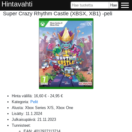
Hintavahti
Super Crazy Rhythm Castle (XBSX, XB1) -peli
Hinta välillä:
16,60 €
-
24,95 €
Kategoria:
Pelit
Alusta:
Xbox Series X/S, Xbox One
Lisätty:
11.1.2024
Julkaisupäivä:
21.11.2023
Tunnisteet:
EAN
:
4012927113714