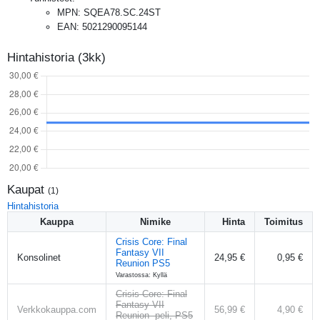
MPN
:
SQEA78.SC.24ST
EAN
:
5021290095144
Hintahistoria (3kk)
Kaupat
(
1
)
Hintahistoria
Kauppa
Nimike
Hinta
Toimitus
Crisis Core: Final
Fantasy VII
Konsolinet
24,95 €
0,95 €
Reunion PS5
Varastossa: Kyllä
Crisis Core: Final
Fantasy VII
Verkkokauppa.com
56,99 €
4,90 €
Reunion -peli, PS5