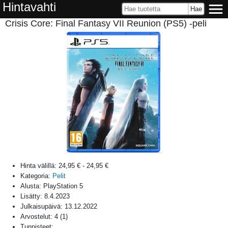
Hintavahti
Crisis Core: Final Fantasy VII Reunion (PS5) -peli
Hinta välillä:
24,95 €
-
24,95 €
Kategoria:
Pelit
Alusta:
PlayStation 5
Lisätty:
8.4.2023
Julkaisupäivä:
13.12.2022
Arvostelut:
4
(
1
)
Tunnisteet: