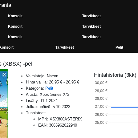
ranta
Konsolit
Tarvikkeet
Konsolit
Tarvikkeet
Konsolit
Tarvikkeet
Konsolit
Tarvikkeet
Pelit
s (XBSX) -peli
Hintahistoria (3kk)
Valmistaja:
Nacon
Hinta välillä:
26,95 €
-
26,95 €
Kategoria:
Pelit
Alusta:
Xbox Series X/S
Lisätty:
11.1.2024
Julkaisupäivä:
5.10.2023
Tunnisteet:
MPN
:
XSX800ASTERIX
EAN
:
3665962022940