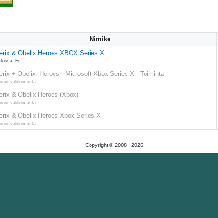
Nimike
erix & Obelix Heroes XBOX Series X
stossa: Ei
erix + Obelix: Heroes - Microsoft Xbox Series X - Toiminta
tunut valikoimasta
erix & Obelix Heroes (Xbox)
tunut valikoimasta
erix & Obelix Heroes Xbox Series X
tunut valikoimasta
Copyright © 2008 -
2026