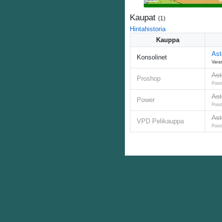
Kaupat
(
1
)
Hintahistoria
Kauppa
Ast
Konsolinet
Vara
Ast
Proshop
Pois
Ast
Power
Pois
Ast
VPD Pelikauppa
Pois